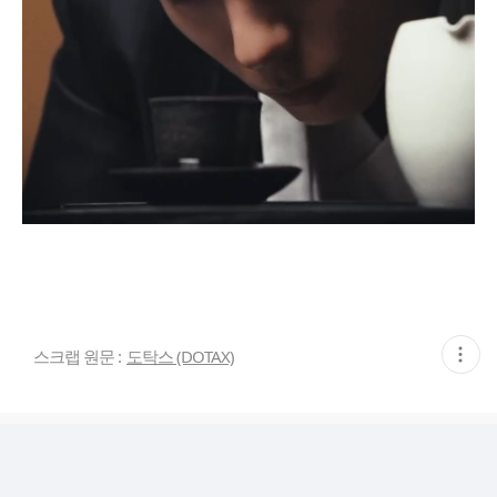
현
스크랩 원문 :
도탁스 (DOTAX)
재
게
시
글
추
가
기
능