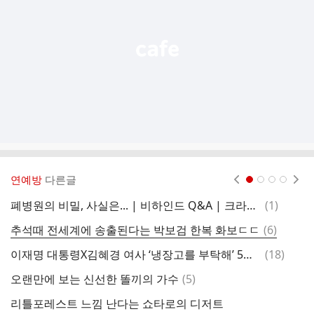
열
기
연예방
다른글
현재페이지 1
2
3
4
댓
폐병원의 비밀, 사실은... | 비하인드 Q&A | 크라임씬 제로 (※ 스포 주의)
(
1
)
찰
글
댓
추석때 전세계에 송출된다는 박보검 한복 화보ㄷㄷ
(
6
)
글
댓
이재명 대통령X김혜경 여사 ‘냉장고를 부탁해’ 5일 출격 “역대급 게스트”[공식]
(
18
)
글
댓
오랜만에 보는 신선한 똘끼의 가수
(
5
)
거
글
리틀포레스트 느낌 난다는 쇼타로의 디저트