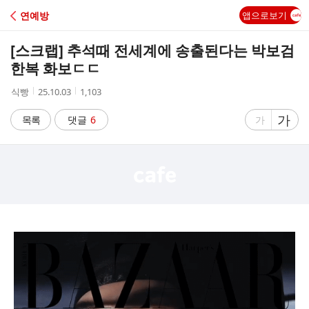
C
연예방
앱으로보기
A
[스크랩]
추석때 전세계에 송출된다는 박보검
F
한복 화보ㄷㄷ
작
작
조
식빵
25.10.03
1,103
E
성
성
회
자
시
수
글
가
글
목록
댓글
6
가
간
자
자
크
크
기
기
크
작
게
게