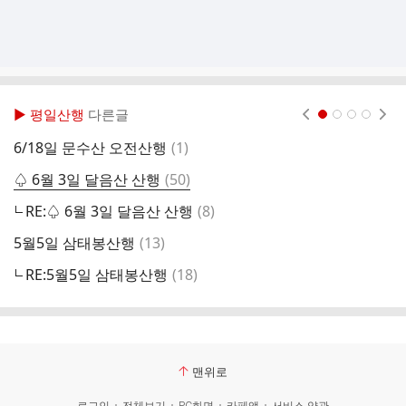
▶ 평일산행
다른글
현재페이지 1
2
3
4
댓
6/18일 문수산 오전산행
(
1
)
2
글
댓
♤ 6월 3일 달음산 산행
(
50
)
글
댓
RE:♤ 6월 3일 달음산 산행
(
8
)
2
글
댓
5월5일 삼태봉산행
(
13
)
글
댓
RE:5월5일 삼태봉산행
(
18
)
2
글
맨위로