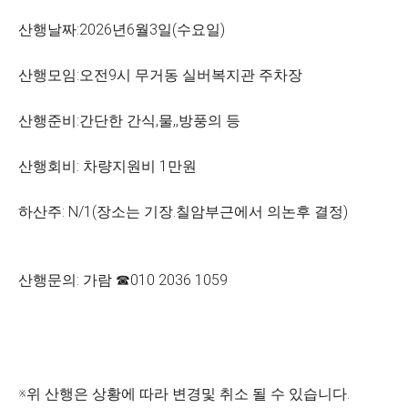
산행날짜:2026년6월3일(수요일)
산행모임:오전9시 무거동 실버복지관 주차장
산행준비:간단한 간식,물,,방풍의 등
산행회비: 차량지원비 1만원
하산주: N/1(장소는 기장.칠암부근에서 의논후 결정)
산행문의: 가람 ☎010 2036 1059
※위 산행은 상황에 따라 변경및 취소 될 수 있습니다.