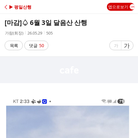
C
▶ 평일산행
앱으로보기
A
[마감]
♤ 6월 3일 달음산 산행
F
작
작
조
가람(회장)
26.05.29
505
성
성
회
E
자
시
수
글
가
글
목록
댓글
50
가
간
자
자
크
크
기
기
크
작
게
게