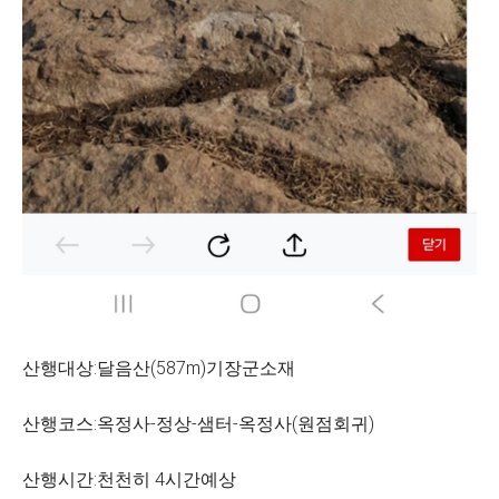
산행대상:달음산(587m)기장군소재
산행코스:옥정사-정상-샘터-옥정사(원점회귀)
산행시간:천천히 4시간예상