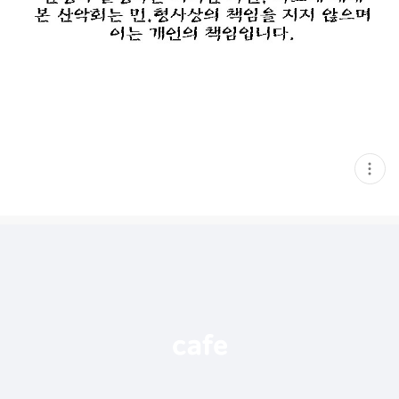
현
재
게
시
글
추
가
기
능
열
기