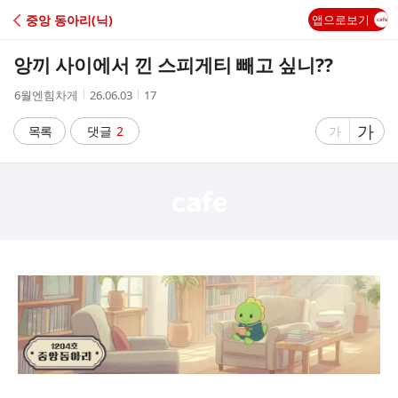
C
중앙 동아리(닉)
앱으로보기
A
앙끼 사이에서 낀 스피게티 빼고 싶니??
F
작
작
조
6월엔힘차게
26.06.03
17
성
성
회
E
자
시
수
글
가
글
목록
댓글
2
가
간
자
자
크
크
기
기
크
작
게
게