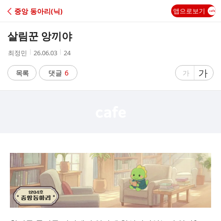
C
중앙 동아리(닉)
앱으로보기
A
살림꾼 앙끼야
F
작
작
조
최정민
26.06.03
24
성
성
회
E
자
시
수
글
가
글
목록
댓글
6
가
간
자
자
크
크
기
기
크
작
게
게