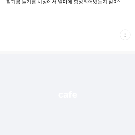
참기름 들기름 시장에서 얼마에 형성되어있는지 알아?
현
재
게
시
글
추
가
기
능
열
기