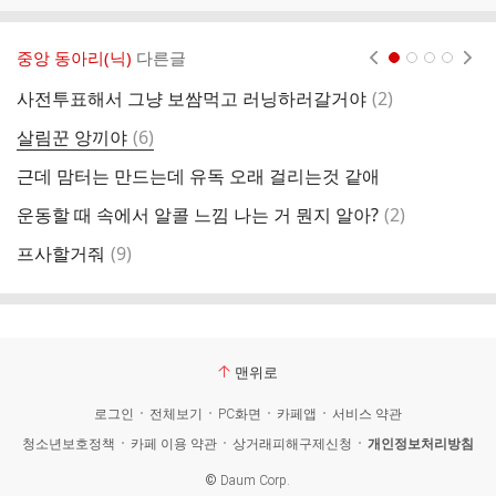
중앙 동아리(닉)
다른글
현재페이지 1
2
3
4
댓
사전투표해서 그냥 보쌈먹고 러닝하러갈거야
(
2
)
댕
글
댓
살림꾼 앙끼야
(
6
)
글
근데 맘터는 만드는데 유독 오래 걸리는것 같애
에
댓
운동할 때 속에서 알콜 느낌 나는 거 뭔지 알아?
(
2
)
글
댓
프사할거줘
(
9
)
제
글
맨위로
로그인
전체보기
PC화면
카페앱
서비스 약관
청소년보호정책
카페 이용 약관
상거래피해구제신청
개인정보처리방침
©
Daum Corp.