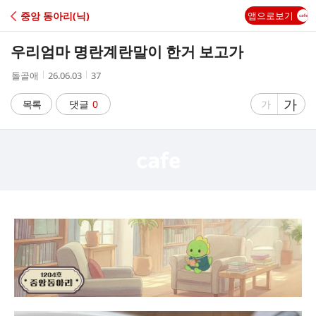
C
중앙 동아리(닉)
앱으로보기
A
우리엄마 명란계란말이 한거 보고가
F
작
작
조
돌골애
26.06.03
37
성
성
회
E
자
시
수
글
가
글
목록
댓글
0
가
간
자
자
크
크
기
기
크
작
게
게