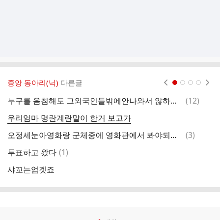
중앙 동아리(닉)
다른글
현재페이지 1
2
3
4
댓
누구를 음침해도 그외국인들밖에안나와서 않하게돼
(
12
)
궙
글
우리엄마 명란계란말이 한거 보고가
오
댓
오정세눈아영화랑 군체중에 영화관에서 봐야되는거 군체지??
(
3
)
케
글
댓
투표하고 왔다
(
1
)
글
샤꼬는업겟죠
약