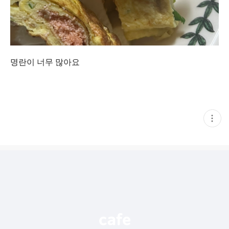
명란이 너무 많아요
현
재
게
시
글
추
가
기
능
열
기