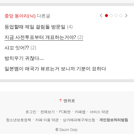
중앙 동아리(닉)
다른글
현재페이지 1
2
3
4
댓
등업할때 제일 걸림돌 방문일
(
4
)
스
글
댓
지금 사전투표부터 개표하는거야?
(
2
)
아
글
댓
샤꼬 잇어??
(
2
)
골
글
방치우기 귀찮다....
내
일본멤이 애국가 뷰르는거 보니까 기분이 묘하다
맨위로
로그인
전체보기
PC화면
카페앱
서비스 약관
청소년보호정책
카페 이용 약관
상거래피해구제신청
개인정보처리방침
©
Daum Corp.