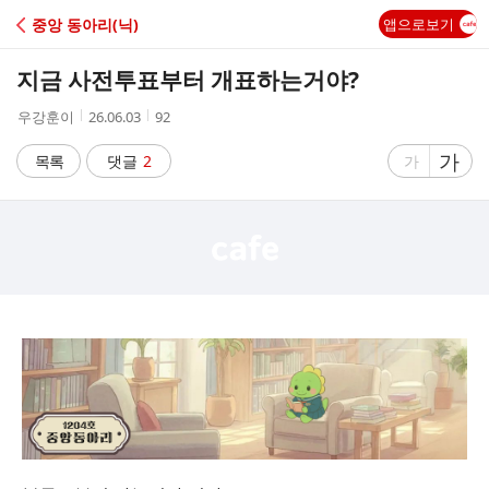
C
중앙 동아리(닉)
앱으로보기
A
지금 사전투표부터 개표하는거야?
F
작
작
조
우강훈이
26.06.03
92
성
성
회
E
자
시
수
글
가
글
목록
댓글
2
가
간
자
자
크
크
기
기
크
작
게
게