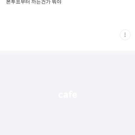
본투표부터 까는건가 뭐야
현
재
게
시
글
추
가
기
능
열
기