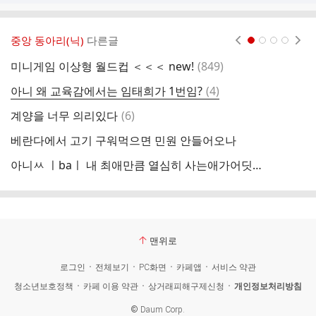
중앙 동아리(닉)
다른글
현재페이지 1
2
3
4
댓
미니게임 이상형 월드컵 ＜＜＜ new!
(
849
)
글
댓
아니 왜 교육감에서는 임태희가 1번임?
(
4
)
글
댓
계양을 너무 의리있다
(
6
)
글
베란다에서 고기 구워먹으면 민원 안들어오나
샤
아니ㅆ ㅣbaㅣ 내 최애만큼 열심히 사는애가어딧다고ㅈㄹㅈㄹ이지팬트윗에도지랄하고허공에도지랄하고가정교육을어떻게받은거임학교안다녔나제발죽었으면
경
맨위로
로그인
전체보기
PC화면
카페앱
서비스 약관
청소년보호정책
카페 이용 약관
상거래피해구제신청
개인정보처리방침
©
Daum Corp.