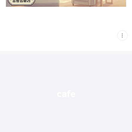
현
재
게
시
글
추
가
기
능
열
기