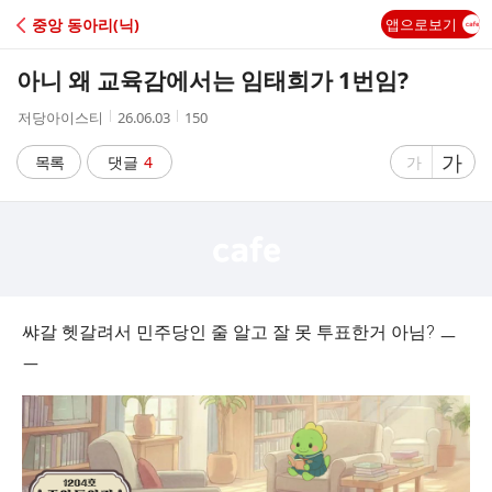
C
중앙 동아리(닉)
앱으로보기
A
아니 왜 교육감에서는 임태희가 1번임?
F
작
작
조
저당아이스티
26.06.03
150
성
성
회
E
자
시
수
글
가
글
목록
댓글
4
가
간
자
자
크
크
기
기
크
작
게
게
쌰갈 헷갈려서 민주당인 줄 알고 잘 못 투표한거 아님? ㅡ
ㅡ