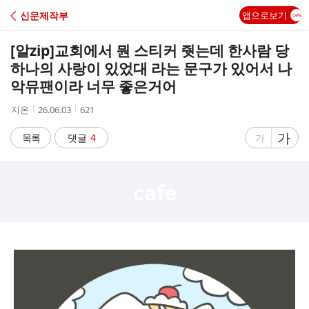
C
신문제작부
앱으로보기
A
[알zip]
교회에서 뭔 스티커 줫는데 한사람 당
F
하나의 사랑이 있었대 라는 문구가 있어서 나
악뮤팬이라 너무 좋은거어
E
작
작
조
지온
26.06.03
621
성
성
회
자
시
수
글
가
글
목록
댓글
4
가
간
자
자
크
크
기
기
크
작
게
게