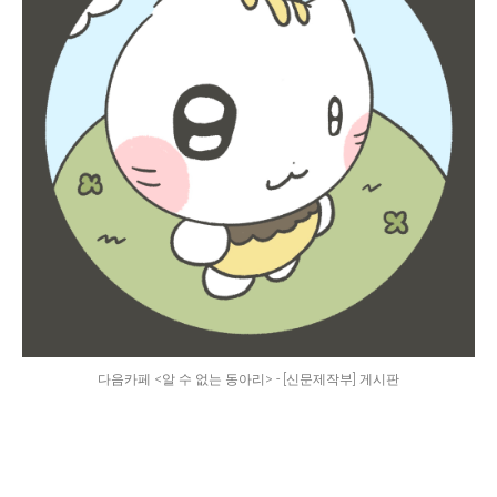
다음카페 <알 수 없는 동아리> - [신문제작부] 게시판