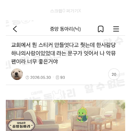
스크랩O 퍼가기X