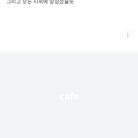
그리고 모든 시위에 앞장섰을듯
현
재
게
시
글
추
가
기
능
열
기