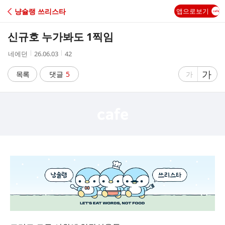
C
냥슐랭 쓰리스타
앱으로보기
A
신규호 누가봐도 1찍임
F
작
작
조
네에던
26.06.03
42
성
성
회
E
자
시
수
글
가
글
목록
댓글
5
가
간
자
자
크
크
기
기
크
작
게
게