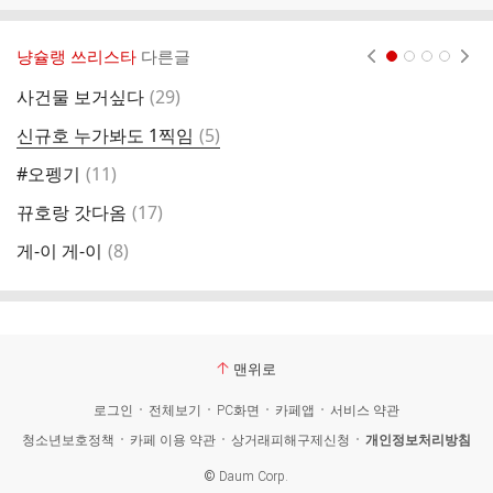
냥슐랭 쓰리스타
다른글
현재페이지 1
2
3
4
댓
사건물 보거싶다
(
29
)
글
댓
신규호 누가봐도 1찍임
(
5
)
글
댓
#오펭기
(
11
)
아
글
댓
뀨호랑 갓다옴
(
17
)
뻐
글
댓
게-이 게-이
(
8
)
징
글
맨위로
로그인
전체보기
PC화면
카페앱
서비스 약관
청소년보호정책
카페 이용 약관
상거래피해구제신청
개인정보처리방침
©
Daum Corp.