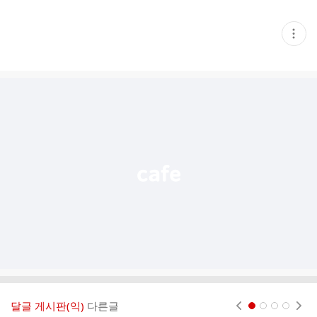
현
재
게
시
글
추
가
기
능
열
기
달글 게시판(익)
다른글
현재페이지 1
2
3
4