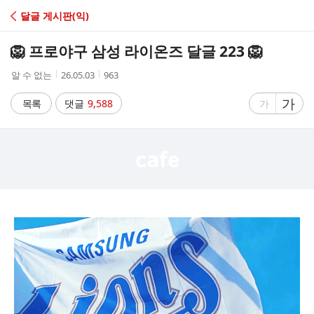
C
달글 게시판(익)
A
🦁 프로야구 삼성 라이온즈 달글 223 🦁
F
작
작
조
알 수 없는
26.05.03
963
성
성
회
E
자
시
수
글
가
글
목록
댓글
9,588
가
간
자
자
크
크
기
기
크
작
게
게