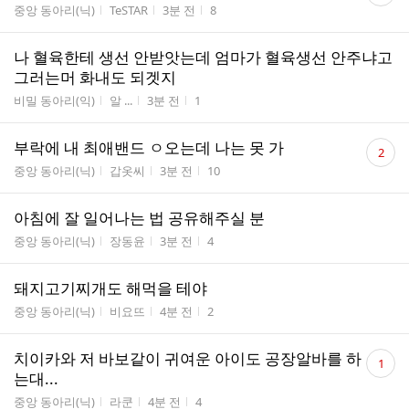
게시판명
작성자
작성시간
조회수
중앙 동아리(닉)
TeSTAR
3분 전
8
수
나 혈육한테 생선 안받앗는데 엄마가 혈육생선 안주냐고
그러는머 화내도 되겟지
게시판명
작성자
작성시간
조회수
비밀 동아리(익)
알 ...
3분 전
1
댓
부락에 내 최애밴드 ㅇ오는데 나는 못 가
2
글
게시판명
작성자
작성시간
조회수
중앙 동아리(닉)
갑옷씨
3분 전
10
수
아침에 잘 일어나는 법 공유해주실 분
게시판명
작성자
작성시간
조회수
중앙 동아리(닉)
장동윤
3분 전
4
돼지고기찌개도 해먹을 테야
게시판명
작성자
작성시간
조회수
중앙 동아리(닉)
비요뜨
4분 전
2
댓
치이카와 저 바보같이 귀여운 아이도 공장알바를 하
1
글
는대...
수
게시판명
작성자
작성시간
조회수
중앙 동아리(닉)
라쿤
4분 전
4