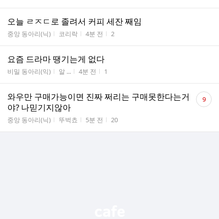
오늘 ㄹㅈㄷ로 졸려서 커피 세잔 째임
게시판명
작성자
작성시간
조회수
중앙 동아리(닉)
코리락
4분 전
2
요즘 드라마 땡기는게 없다
게시판명
작성자
작성시간
조회수
비밀 동아리(익)
알 ...
4분 전
1
댓
와우만 구매가능이면 진짜 쩌리는 구매못한다는거
9
글
야? 나믿기지않아
수
게시판명
작성자
작성시간
조회수
중앙 동아리(닉)
뚜벅쵸
5분 전
20