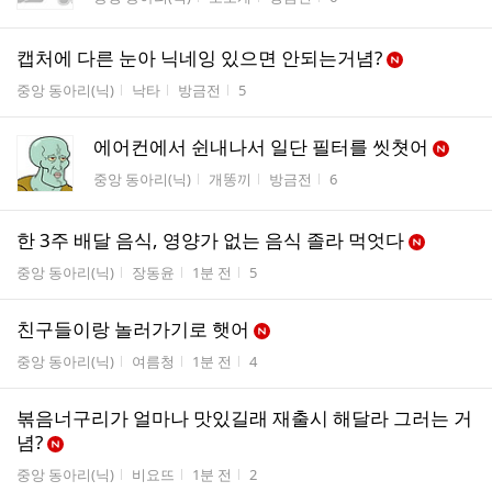
수
캡처에 다른 눈아 닉네잉 있으면 안되는거념?
게시판명
작성자
작성시간
조회수
중앙 동아리(닉)
낙타
방금전
5
에어컨에서 쉰내나서 일단 필터를 씻쳣어
게시판명
작성자
작성시간
조회수
중앙 동아리(닉)
개똥끼
방금전
6
한 3주 배달 음식, 영양가 없는 음식 졸라 먹엇다
게시판명
작성자
작성시간
조회수
중앙 동아리(닉)
장동윤
1분 전
5
친구들이랑 놀러가기로 햇어
게시판명
작성자
작성시간
조회수
중앙 동아리(닉)
여름청
1분 전
4
볶음너구리가 얼마나 맛있길래 재출시 해달라 그러는 거
념?
게시판명
작성자
작성시간
조회수
중앙 동아리(닉)
비요뜨
1분 전
2