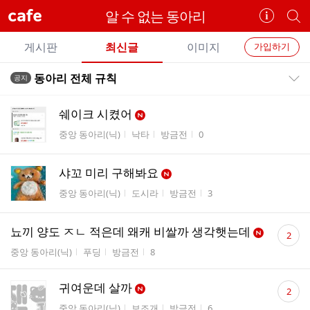
cafe
알 수 없는 동아리ㅤ
카
개
페
별
개
정
카
게시판
최신글
이미지
가입하기
보
별
페
전
전
보
검
동아리 전체 규칙
공지
카
공지목록 펼치기/접기
체
기
색
체
페
글
글
쉐이크 시켰어
리
메
게시판명
작성자
작성시간
조회수
중앙 동아리(닉)
낙타
방금전
0
스
뉴
트
샤꼬 미리 구해봐요
게시판명
작성자
작성시간
조회수
중앙 동아리(닉)
도시라
방금전
3
댓
뇨끼 양도 ㅈㄴ 적은데 왜캐 비쌀까 생각햇는데
2
글
게시판명
작성자
작성시간
조회수
중앙 동아리(닉)
푸딩
방금전
8
수
댓
귀여운데 살까
2
글
게시판명
작성자
작성시간
조회수
중앙 동아리(닉)
보조개
방금전
6