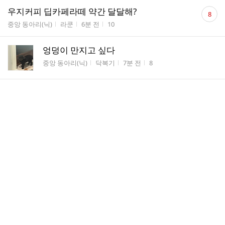
댓
우지커피 딥카페라떼 약간 달달해?
8
글
게시판명
작성자
작성시간
조회수
중앙 동아리(닉)
라쿤
6분 전
10
수
엉덩이 만지고 싶다
게시판명
작성자
작성시간
조회수
중앙 동아리(닉)
닥복기
7분 전
8
댓
요즘 밈 뭐있어?
4
글
게시판명
작성자
작성시간
조회수
중앙 동아리(닉)
양이지
7분 전
17
수
댓
맥날 추천좀
2
글
게시판명
작성자
작성시간
조회수
중앙 동아리(닉)
Pingu
7분 전
6
수
댓
에어컨틀고싶은데 건조기 2시간남앗네 ㅁㅊ거
8
글
게시판명
작성자
작성시간
조회수
중앙 동아리(닉)
치규...
8분 전
13
수
용산 말랑페스타 오후에가면 대기 다 끝나겟지?
게시판명
작성자
작성시간
조회수
중앙 동아리(닉)
후리
8분 전
2