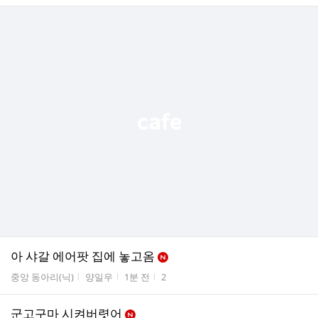
아 샤갈 에어팟 집에 놓고옴
게시판명
작성자
작성시간
조회수
중앙 동아리(닉)
양일우
1분 전
2
군고구마 시켜버렷어