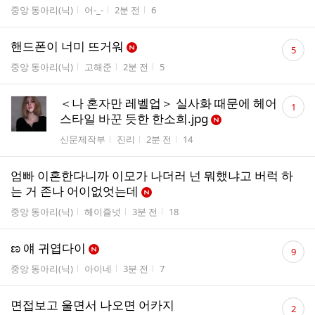
게시판명
작성자
작성시간
조회수
중앙 동아리(닉)
어-_-
2분 전
6
댓
핸드폰이 너미 뜨거워
5
글
게시판명
작성자
작성시간
조회수
중앙 동아리(닉)
고해준
2분 전
5
수
댓
＜나 혼자만 레벨업＞ 실사화 때문에 헤어
1
글
스타일 바꾼 듯한 한소희.jpg
수
게시판명
작성자
작성시간
조회수
신문제작부
진리
2분 전
14
엄빠 이혼한다니까 이모가 나더러 넌 뭐했냐고 버럭 하
는 거 존나 어이없엇는데
게시판명
작성자
작성시간
조회수
중앙 동아리(닉)
헤이즐넛
3분 전
18
댓
ಣ 얘 귀엽다이
9
글
게시판명
작성자
작성시간
조회수
중앙 동아리(닉)
아이네
3분 전
7
수
댓
면접보고 울면서 나오면 어카지
2
글