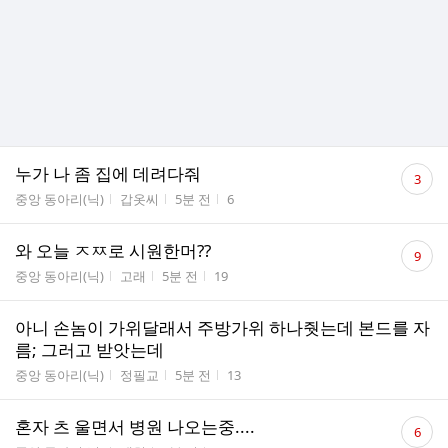
댓
누가 나 좀 집에 데려다줘
3
글
게시판명
작성자
작성시간
조회수
중앙 동아리(닉)
갑옷씨
5분 전
6
수
댓
와 오늘 ㅈㅉ로 시원한머??
9
글
게시판명
작성자
작성시간
조회수
중앙 동아리(닉)
고래
5분 전
19
수
아니 손놈이 가위달래서 주방가위 하나줫는데 본드를 자
름; 그러고 받앗는데
게시판명
작성자
작성시간
조회수
중앙 동아리(닉)
정필교
5분 전
13
댓
혼자 츠 울면서 병원 나오는중....
6
글