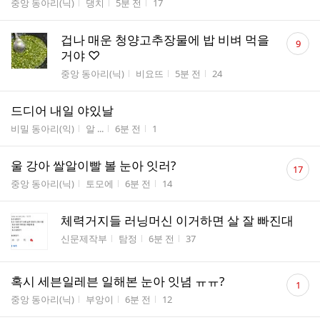
게시판명
작성자
작성시간
조회수
중앙 동아리(닉)
댕치
5분 전
17
수
댓
겁나 매운 청양고추장물에 밥 비벼 먹을
9
글
거야 ♡
수
게시판명
작성자
작성시간
조회수
중앙 동아리(닉)
비요뜨
5분 전
24
드디어 내일 야있날
게시판명
작성자
작성시간
조회수
비밀 동아리(익)
알 ...
6분 전
1
댓
울 강아 쌀알이빨 볼 눈아 잇러?
17
글
게시판명
작성자
작성시간
조회수
중앙 동아리(닉)
토모에
6분 전
14
수
체력거지들 러닝머신 이거하면 살 잘 빠진대
게시판명
작성자
작성시간
조회수
신문제작부
탐정
6분 전
37
댓
혹시 세븐일레븐 일해본 눈아 잇념 ㅠㅠ?
1
글
게시판명
작성자
작성시간
조회수
중앙 동아리(닉)
부앙이
6분 전
12
수