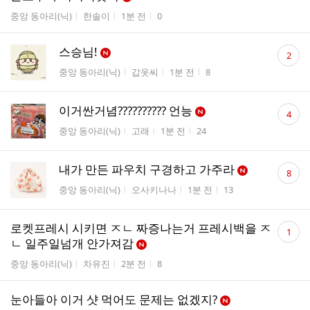
게시판명
작성자
작성시간
조회수
중앙 동아리(닉)
한솔이
1분 전
0
댓
스승님!
2
글
게시판명
작성자
작성시간
조회수
중앙 동아리(닉)
갑옷씨
1분 전
8
수
댓
이거싼거념?????????? 언능
4
글
게시판명
작성자
작성시간
조회수
중앙 동아리(닉)
고래
1분 전
24
수
댓
내가 만든 파우치 구경하고 가주라
8
글
게시판명
작성자
작성시간
조회수
중앙 동아리(닉)
오사키나나
1분 전
13
수
댓
로켓프레시 시키면 ㅈㄴ 짜증나는거 프레시백을 ㅈ
1
글
ㄴ 일주일넘개 안가져감
수
게시판명
작성자
작성시간
조회수
중앙 동아리(닉)
차유진
2분 전
8
눈아들아 이거 샷 먹어도 문제는 없겠지?