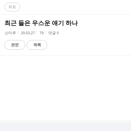
C
뒤로
A
최근 들은 우스운 얘기 하나
F
작
작
조
산마루
20.03.27
79
댓글
0
성
성
회
E
자
시
수
본문
목록
간
댓
글
리
스
트