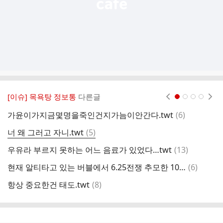
[이슈] 목욕탕 정보통
다른글
현재페이지 1
2
3
4
댓
가윤이가지금몇명을죽인건지가늠이안간다.twt
(
6
)
우
글
댓
너 왜 그러고 자니.twt
(
5
)
서
글
댓
우유라 부르지 못하는 어느 음료가 있었다…twt
(
13
)
글
댓
현재 알티타고 있는 버블에서 6.25전쟁 추모한 10년생 여돌
(
6
)
내
글
댓
항상 중요한건 태도.twt
(
8
)
호
글