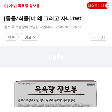
C
[이슈] 목욕탕 정보통
앱으로보기
A
[동물/식물]
너 왜 그러고 자니.twt
F
작
작
조
출소 후 우동탕이 유일한 낙입니다
25.06.26
10,070
성
성
회
E
자
시
수
글
가
글
목록
댓글
5
가
간
자
자
크
크
기
기
크
작
게
게