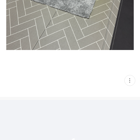
현
재
게
시
글
추
가
기
능
열
기