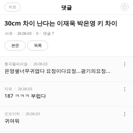
C
댓글
뒤로
A
30cm 차이 난다는 이재욱 박은영 키 차이
F
작
작
조
사과‌
26.06.03
0
댓글
7
성
성
회
E
자
시
수
본문
목록
간
댓
작성자
작성시간
통곡물씨리얼
26.06.03
글
더
은영쉪너무귀엽다 요정이다요정...광기의요정...
리
보
스
기
트
작성자
작성시간
지유
26.06.03
더
187 ㅋㅋㅋ 부럽다
보
기
작성자
작성시간
오뜨이히
26.06.03
더
귀여워
보
기