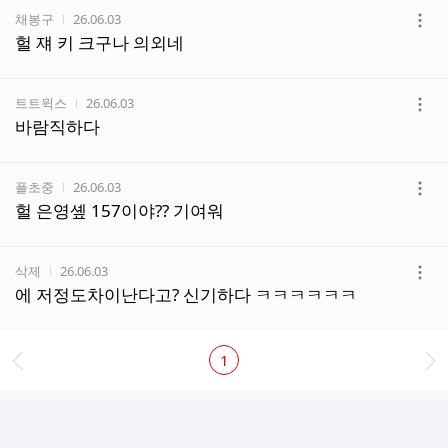
작성자
작성시간
채봉구
26.06.03
더
헐 쟤 키 크구나 의외네
보
기
작성자
작성시간
트트윅스
26.06.03
더
바람직하다
보
기
작성자
작성시간
플초중
26.06.03
더
헐 은영솊 157이야?? 기여워
보
기
작성자
작성시간
삭제
26.06.03
더
에 저정도차이난다고? 신기하다 ㅋㅋㅋㅋㅋㅋ
보
기
1