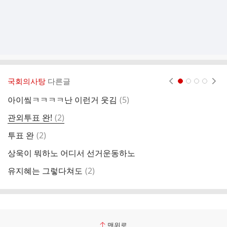
국회의사탕
다른글
현재페이지 1
2
3
4
댓
아이앀ㅋㅋㅋㅋ난 이런거 웃김
(
5
)
국
글
댓
관외투표 완!
(
2
)
조
글
댓
투표 완
(
2
)
글
상욱이 뭐하노 어디서 선거운동하노
진
댓
유지혜는 그렇다쳐도
(
2
)
지
글
맨위로