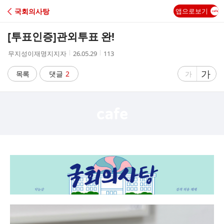
C
국회의사탕
앱으로보기
A
[투표인증]
관외투표 완!
F
작
작
조
무지성이재명지지자
26.05.29
113
성
성
회
E
자
시
수
글
가
글
목록
댓글
2
가
간
자
자
크
크
기
기
크
작
게
게