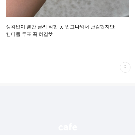
생각없이 빨간 글씨 적힌 옷 입고나와서 난감했지만;
캔디들 투표 꼭 하길💙
현
재
게
시
글
추
가
기
능
열
기