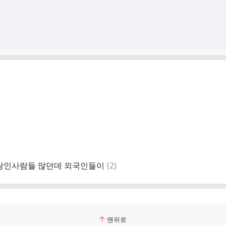
댓
쌍인사람들 많던데 외국인들이
(
2
)
글
맨위로