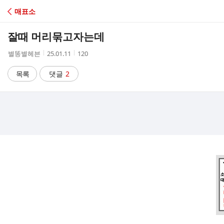
C
매표소
A
잘때 머리묶고자는데
F
작
작
조
별똥별헤븐
25.01.11
120
성
성
회
E
자
시
수
목록
댓글
2
간