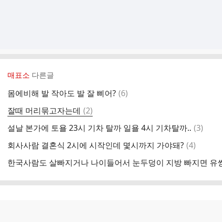
매표소
다른글
댓
몸에비해 발 작아도 발 잘 삐어?
(
6
)
글
댓
잘때 머리묶고자는데
(
2
)
글
댓
설날 본가에 토욜 23시 기차 탈까 일욜 4시 기차탈까..
(
3
)
글
댓
회사사람 결혼식 2시에 시작인데 몇시까지 가야돼?
(
4
)
글
한국사람도 살빠지거나 나이들어서 눈두덩이 지방 빠지면 유