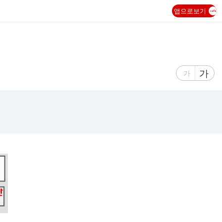
앱으로보기
글
가
글
가
자
자
크
크
기
기
크
작
게
게