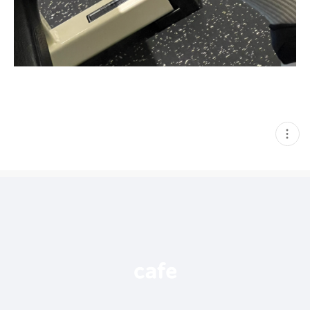
현
재
게
시
글
추
가
기
능
열
기