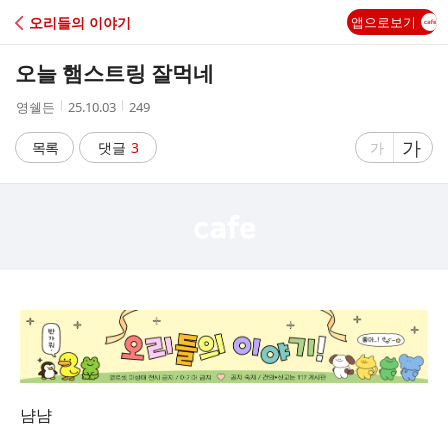
C
오리들의 이야기
앱으로보기
A
오늘 햄스트링 잘먹네
F
작
작
조
영쉘든
25.10.03
249
성
성
회
E
자
시
수
글
가
글
목록
댓글
3
가
간
자
자
크
크
기
기
크
작
게
게
냠냠