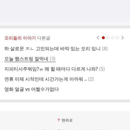
오리들의 이야기
다른글
현재페이지 1
2
3
4
댓
하 살로몬 ㅈㄴ 고민되는데 바막 있는 오리 있니
(
8
)
자
글
댓
오늘 햄스트링 잘먹네
(
3
)
전
글
댓
지피티사주뭐임?ㅠ 왜 할 때마다 다르게 나와?
(
5
)
암
글
댓
연휴 이제 시작인데 시간가는게 아까워 ..
(
2
)
이
글
영화 얼굴 vs 어쩔수가없다
오
맨위로