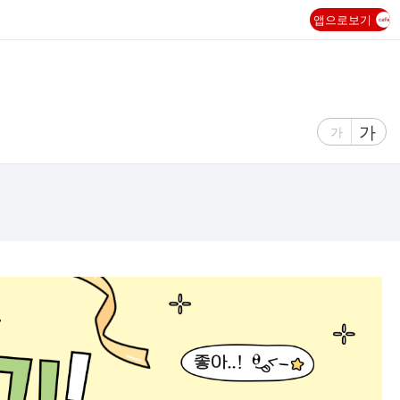
앱으로보기
글
가
글
가
자
자
크
크
기
기
크
작
게
게