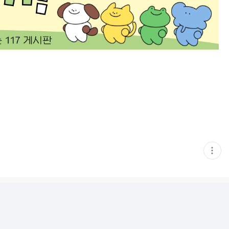
현
재
게
시
글
추
가
기
능
열
기