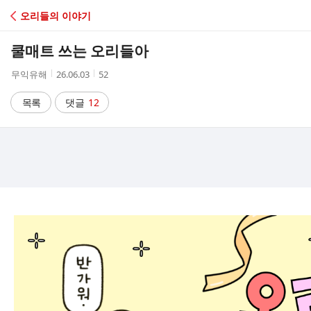
C
오리들의 이야기
A
쿨매트 쓰는 오리들아
F
작
작
조
무익유해
26.06.03
52
성
성
회
E
자
시
수
목록
댓글
12
간