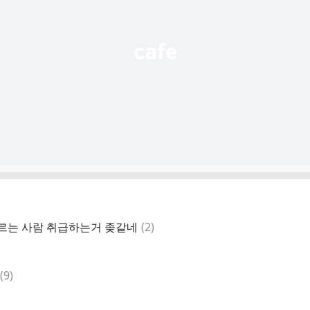
댓
르는 사람 취급하는거 좆같네
(
2
)
글
댓
(
9
)
글