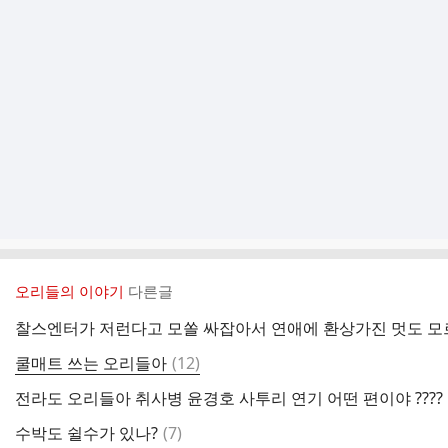
오리들의 이야기
다른글
찰스엔터가 저런다고 모쏠 싸잡아서 연애에 환상가진 멋도 모
댓
쿨매트 쓰는 오리들아
(
12
)
글
전라도 오리들아 취사병 윤경호 사투리 연기 어떤 편이야 ????
댓
수박도 쉴수가 있나?
(
7
)