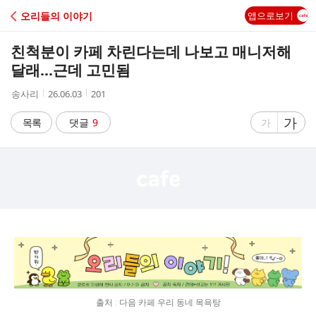
C
오리들의 이야기
앱으로보기
A
친척분이 카페 차린다는데 나보고 매니저해
F
달래...근데 고민됨
작
작
조
송사리
26.06.03
201
E
성
성
회
자
시
수
글
가
글
목록
댓글
9
가
간
자
자
크
크
기
기
크
작
게
게
출처 : 다음 카페 우리 동네 목욕탕