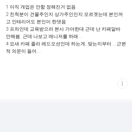
1 아직 개업은 안함 정해진거 없음
2 친척분이 건물주인지 상가주인인지 모르겟는데 본인꺼
고 인테리어도 본인이 한댓음
3 프차인데 교육받으러 본사 가야한대 근데 난 카페알바
안해봄...근데 나보고 매니저를 하래....
4 요새 카페 졸라 레드오션인데 하는게...맞는지부터......근본
적 의문이 들어.....
현
재
게
시
글
추
가
기
능
열
기