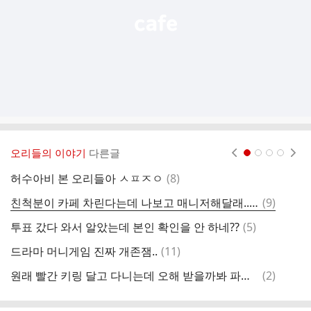
오리들의 이야기
다른글
현재페이지 1
2
3
4
댓
허수아비 본 오리들아 ㅅㅍㅈㅇ
(
8
)
핖
글
댓
친척분이 카페 차린다는데 나보고 매니저해달래...근데 고민됨
(
9
)
밥
글
댓
투표 갔다 와서 알았는데 본인 확인을 안 하네??
(
5
)
시
글
댓
드라마 머니게임 진짜 개존잼..
(
11
)
마
글
댓
원래 빨간 키링 달고 다니는데 오해 받을까봐 파란 키링 달고 다녀옴
(
2
)
에
글