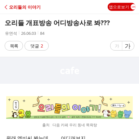
C
오리들의 이야기
앱으로보기
A
오리들 개표방송 어디방송사로 봐???
F
작
작
조
유연석
26.06.03
84
성
성
회
E
자
시
수
글
가
글
목록
댓글
2
가
간
자
자
크
크
기
기
크
작
게
게
출처 : 다음 카페 우리 동네 목욕탕
원래 엠비씨 봣는데 ㅡㅡ 어디꺼보지..