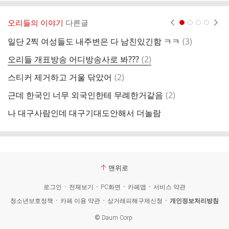
오리들의 이야기
다른글
현재페이지 1
2
3
4
댓
일단 2찍 여성들도 내주변은 다 남친있긴함 ㅋㅋ
(
3
)
2
글
댓
오리들 개표방송 어디방송사로 봐???
(
2
)
글
댓
스티커 제거하고 거울 닦았어
(
2
)
글
댓
근데 한국인 너무 외국인한테 무례한거같음
(
2
)
아
글
나 대구사람인데 대구기대도안해서 더놀람
투
맨위로
로그인
전체보기
PC화면
카페앱
서비스 약관
청소년보호정책
카페 이용 약관
상거래피해구제신청
개인정보처리방침
©
Daum Corp.