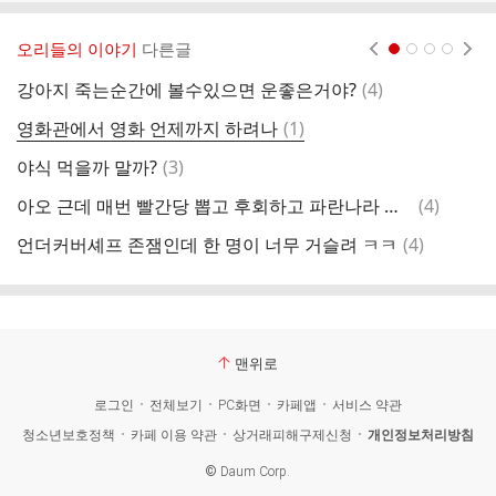
오리들의 이야기
다른글
현재페이지 1
2
3
4
댓
강아지 죽는순간에 볼수있으면 운좋은거야?
(
4
)
글
댓
영화관에서 영화 언제까지 하려나
(
1
)
와
글
댓
야식 먹을까 말까?
(
3
)
아
글
댓
아오 근데 매번 빨간당 뽑고 후회하고 파란나라 만들고
(
4
)
광
글
댓
언더커버셰프 존잼인데 한 명이 너무 거슬려 ㅋㅋ
(
4
)
아
글
맨위로
로그인
전체보기
PC화면
카페앱
서비스 약관
청소년보호정책
카페 이용 약관
상거래피해구제신청
개인정보처리방침
©
Daum Corp.