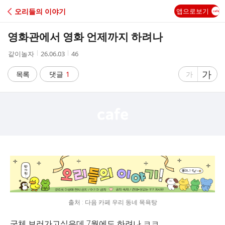
C
오리들의 이야기
앱으로보기
A
영화관에서 영화 언제까지 하려나
F
작
작
조
같이놀자
26.06.03
46
성
성
회
E
자
시
수
글
가
글
목록
댓글
1
가
간
자
자
크
크
기
기
크
작
게
게
출처 : 다음 카페 우리 동네 목욕탕
군체 보러가고싶은데 7월에도 하려나 ㅋㅋ