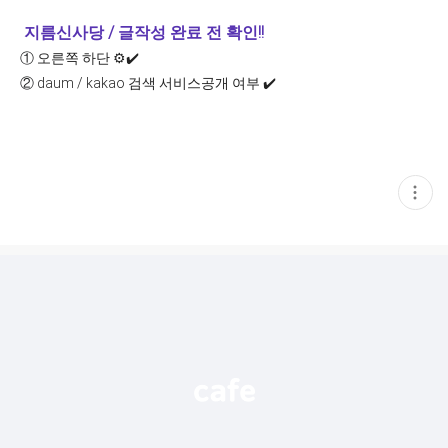
지름신사당 / 글작성 완료 전 확인!!
①
오른쪽 하단 ⚙️✔️
②
daum / kakao 검색 서비스공개 여부 ✔️
현
재
게
시
글
추
가
기
능
열
기