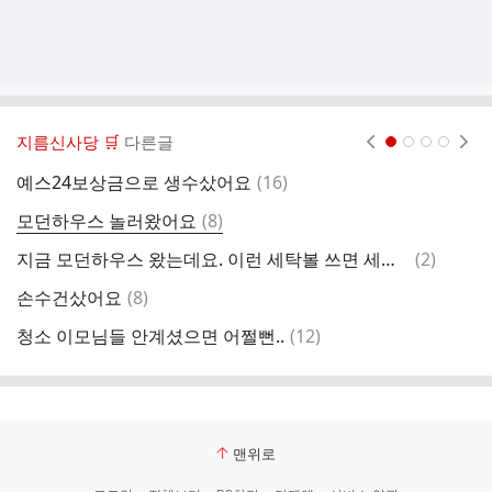
지름신사당 🛒
다른글
현재페이지 1
2
3
4
댓
예스24보상금으로 생수샀어요
(
16
)
마
글
댓
모던하우스 놀러왔어요
(
8
)
우
글
댓
지금 모던하우스 왔는데요. 이런 세탁볼 쓰면 세탁 잘 되나요?
(
2
)
스
글
댓
손수건샀어요
(
8
)
슬
글
댓
청소 이모님들 안계셨으면 어쩔뻔..
(
12
)
제
글
맨위로