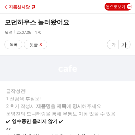
C
지름신사당 🛒
앱으로보기
A
모던하우스 놀러왔어요
F
작
작
조
월령
25.07.06
170
성
성
회
E
자
시
수
글
가
글
목록
댓글
8
가
간
자
자
크
크
기
기
크
작
게
게
글작성전!
1.선검색 후질문!!
2.후기 작성시
제품명
을
제목
에
명시
해주세요
운영진의 모니터링을 통해 무통보 이동 있을 수 있음
✔️
영수증만 올리지 않기
✔️
>>