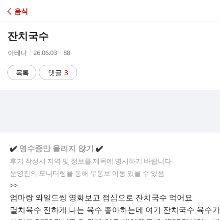
C
음식
A
잔치국수
F
작
작
조
아테나
26.06.03
88
성
성
회
E
자
시
수
목록
댓글
3
간
✔️
영수증만 올리지 않기
✔️
후기 작성시 지역 및 정보를 제목에 명시하기 바랍니다
운영진의 모니터링을 통해 무통보 이동 있을 수 있음
>>
엄마랑 와일드씽 영화보고 점심으로 잔치국수 먹어요
멸치육수 진하게 나는 육수 좋아하는데 여기 잔치국수 육수가