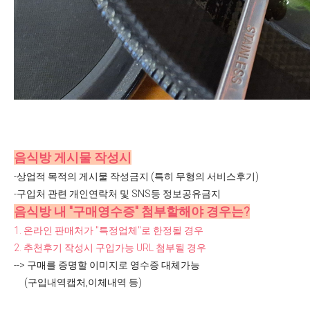
음식방 게시물 작성시
-상업적 목적의 게시물 작성금지 (특히 무형의 서비스후기)
-구입처 관련 개인연락처 및 SNS등 정보공유금지
음식방 내 "구매영수증" 첨부할해야 경우는?
1.
온라인 판매처가 "
특정업체"
로 한정될 경우
2. 추천후기
작성시 구입가능 URL 첨부될 경우
--> 구매를 증명할 이미지로 영수증 대체가능
(구입내역캡처,이체내역 등)