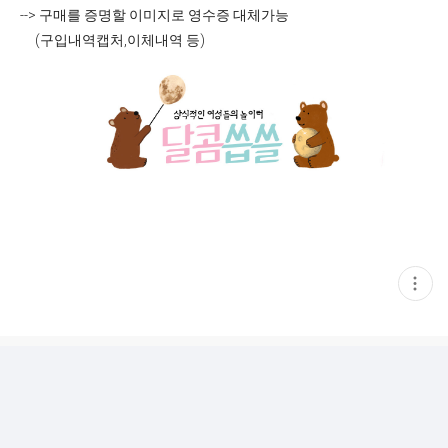
--> 구매를 증명할 이미지로 영수증 대체가능
(구입내역캡처,이체내역 등)
현
재
게
시
글
추
가
기
능
열
기