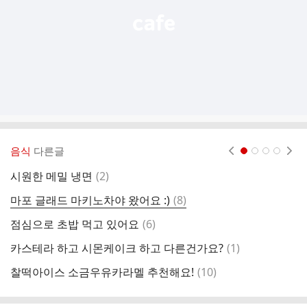
음식
다른글
현재페이지 1
2
3
4
댓
시원한 메밀 냉면
(
2
)
글
댓
마포 글래드 마키노차야 왔어요 :)
(
8
)
지
글
댓
점심으로 초밥 먹고 있어요
(
6
)
굿
글
댓
카스테라 하고 시몬케이크 하고 다른건가요?
(
1
)
일
글
댓
찰떡아이스 소금우유카라멜 추천해요!
(
10
)
왕
글