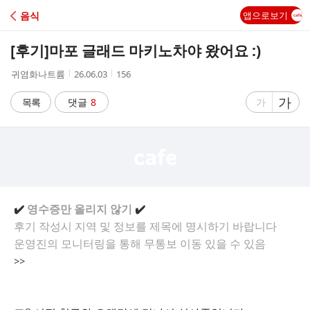
C
음식
앱으로보기
A
[후기]
마포 글래드 마키노차야 왔어요 :)
F
작
작
조
귀염화나트륨
26.06.03
156
성
성
회
E
자
시
수
글
가
글
목록
댓글
8
가
간
자
자
크
크
기
기
크
작
게
게
✔️
영수증만 올리지 않기
✔️
후기 작성시 지역 및 정보를 제목에 명시하기 바랍니다
운영진의 모니터링을 통해 무통보 이동 있을 수 있음
>>