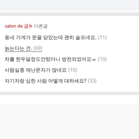
salon de 곰☕️
다른글
댓
동네 가게가 문을 닫았는데 괜히 슬프네요.
(
11
)
글
댓
늙는다는 건.
(
69
)
글
댓
차를 한두달정도안탔더니 방전되었어요ㅠ
(
10
)
글
댓
사람실종 재난문자가 많네요
(
10
)
글
댓
자기자랑 심한 사람 어떻게 대하세요?
(
33
)
글