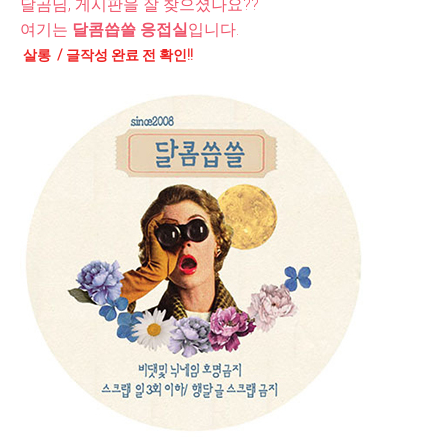
달곰님, 게시판을 잘 찾으셨나요??
여기는
달콤씁쓸 응접실
입니다.
살롱 / 글작성 완료 전 확인!!