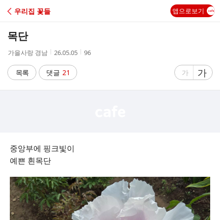
C
우리집 꽃들
앱으로보기
A
목단
F
작
작
조
가을사랑 경남
26.05.05
96
성
성
회
E
자
시
수
글
가
글
목록
댓글
21
가
간
자
자
크
크
기
기
크
작
게
게
중앙부에 핑크빛이
예쁜 흰목단