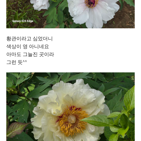
황관이라고 심었더니
색상이 영 아니네요
아마도 그늘진 곳이라
그런 듯^^