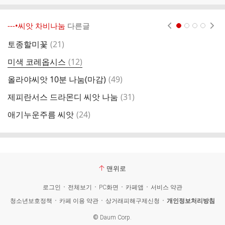
---•씨앗 차비나눔
다른글
현재페이지 1
2
3
4
댓
토종할미꽃
(
21
)
큰
글
댓
미색 코레옵시스
(
12
)
코
글
댓
올라야씨앗 10분 나눔(마감)
(
49
)
백
글
댓
제피란서스 드라몬디 씨앗 나눔
(
31
)
숙
글
댓
애기누운주름 씨앗
(
24
)
하
글
맨위로
로그인
전체보기
PC화면
카페앱
서비스 약관
청소년보호정책
카페 이용 약관
상거래피해구제신청
개인정보처리방침
©
Daum Corp.