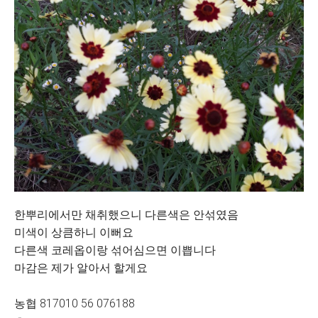
한뿌리에서만 채취했으니 다른색은 안섞였음
미색이 상큼하니 이뻐요
다른색 코레옵이랑 섞어심으면 이쁩니다
마감은 제가 알아서 할게요
농협 817010 56 076188