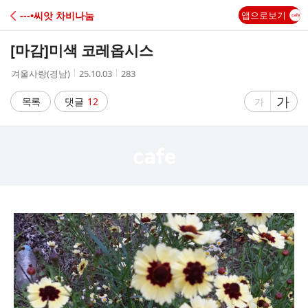
C
---•씨앗 차비나눔
앱으로보기
A
[마감]
미색 코레옵시스
F
작
작
조
겨울사랑(경남)
25.10.03
283
성
성
회
E
자
시
수
글
가
글
목록
댓글
12
가
간
자
자
크
크
기
기
크
작
게
게