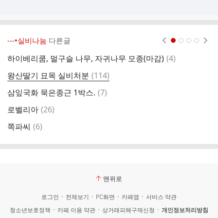
---•실비나눔
다른글
현재페이지 1
2
3
4
댓
하이베리쿰, 멀구슬 나무, 자귀나무 모종(마감)
(
4
)
글
댓
왕산딸기 묘목 실비처분
(
114
)
글
댓
삼잎국화 묵은종근 1박스.
(
7
)
멜
글
댓
로벨리아
(
26
)
글
댓
쪽파씨
(
6
)
아
글
맨위로
로그인
전체보기
PC화면
카페앱
서비스 약관
청소년보호정책
카페 이용 약관
상거래피해구제신청
개인정보처리방침