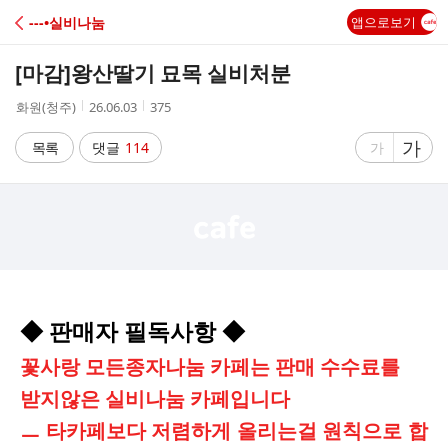
C
---•실비나눔
앱으로보기
A
[마감]
왕산딸기 묘목 실비처분
F
작
작
조
화원(청주)
26.06.03
375
성
성
회
E
자
시
수
글
가
글
목록
댓글
114
가
간
자
자
크
크
기
기
크
작
게
게
◆ 판매자 필독사항 ◆
꽃사랑 모든종자나눔 카페는 판매 수수료를
받지않은 실비나눔 카페입니다
ㅡ 타카페보다 저렴하게 올리는걸 원칙으로 합