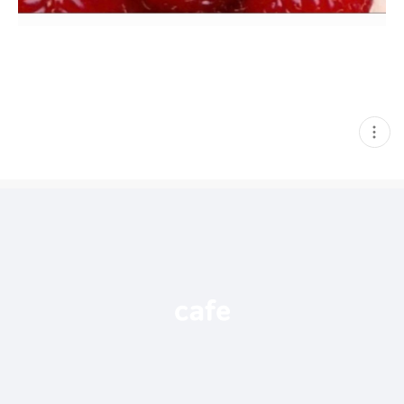
현
재
게
시
글
추
가
기
능
열
기