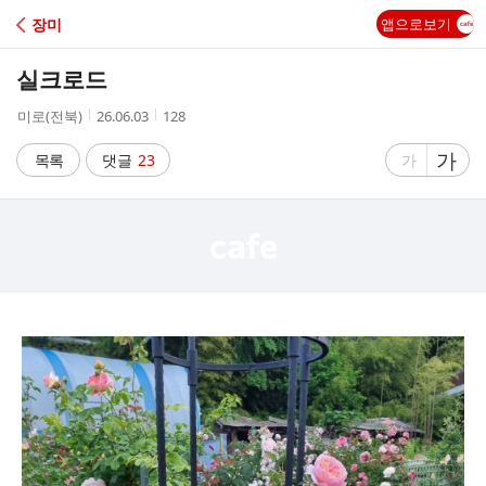
C
장미
앱으로보기
A
실크로드
F
작
작
조
미로(전북)
26.06.03
128
성
성
회
E
자
시
수
글
가
글
목록
댓글
23
가
간
자
자
크
크
기
기
크
작
게
게