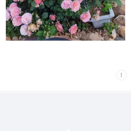
현
재
게
시
글
추
가
기
능
열
기