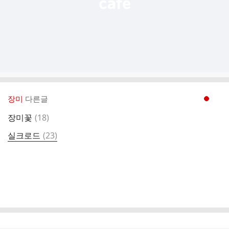
장미
다른글
현재페이지 1
댓
장미꽃
(
18
)
글
댓
실크로드
(
23
)
글