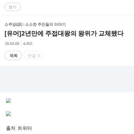
C
닫기
A
소주담(談) : 소소한 주민들의 이야기
F
[유머]
2년만에 주접대왕의 왕위가 교체됐다
E
작
조
26.04.08
4,402
성
회
시
수
목록
댓글
3
간
출처 :트위터