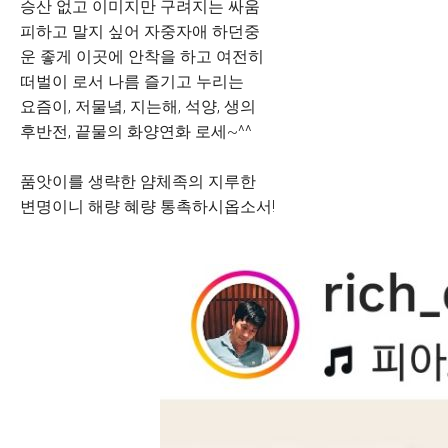
승산 없고 이미지만 구려지는 싸움
피하고 말지 싶어 자중자애 하던중
운 좋게 이곳에 안착을 하고 여전히
떠벌이 로서 나름 즐기고 누리는
요즘이, 저물녘, 지는해, 석양, 생의
후반전, 끝물의 화양연화 로세~^^
품앗이를 생략한 얌체족의 지루한
변명이니 해량 혜량 통촉하시옵소서!