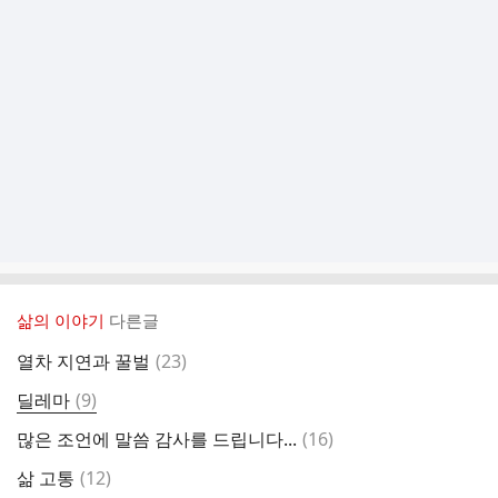
삶의 이야기
다른글
댓
열차 지연과 꿀벌
(
23
)
글
댓
딜레마
(
9
)
글
댓
많은 조언에 말씀 감사를 드립니다...
(
16
)
글
댓
삶 고통
(
12
)
글