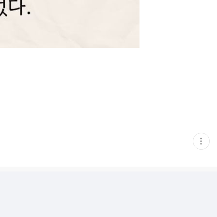
현
재
게
시
글
추
가
기
능
열
기