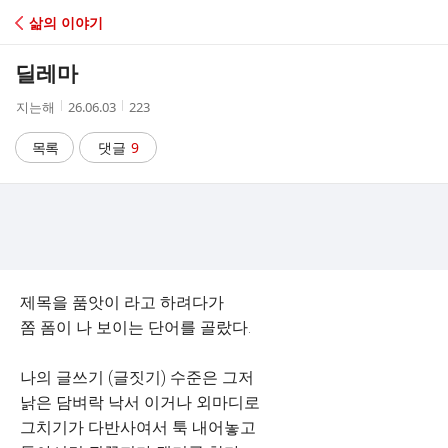
C
삶의 이야기
A
딜레마
F
작
작
조
지는해
26.06.03
223
성
성
회
E
자
시
수
목록
댓글
9
간
제목을 품앗이 라고 하려다가
쫌 폼이 나 보이는 단어를 골랐다.
나의 글쓰기 (글짓기) 수준은 그저
낡은 담벼락 낙서 이거나 외마디로
그치기가 다반사여서 툭 내어놓고