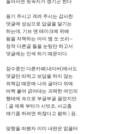
돌아서면 뒷꼭지가 캥기곤 한다.
용기 주시고 격려 주시는 감사한
댓글에 성심으로 답글을 달기는
하는데, 기브 엔 테이크에 위배
됨을 자책하는 아이 엠 쏘 쏘리~
정작 다른글 들을 눈팅만 하고서
댓글에는 인색 하기 때문이다.
잠수중인 다른카페(네이버)에서도
댓글만 따먹고 보답을 하지 않는
죄책감 때문에 나의 글마다 위에
바짝 붙여 긁어대는 괴팍한 여인의
행태에 속으로 부글부글 끓었지만
( 글 제목 부터가 시빗조, 사교춤
얘기좀 하려면 하찮다고 폄하 ) 끙,
맞짱을 떠봤자 이미 내편은 없을터