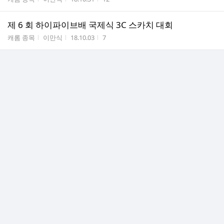
제 6 회 하이파이브배 국제식 3C 스카치 대회
게시판명
작성자
작성시간
조회수
캐롬 종목
이만식
18.10.03
7