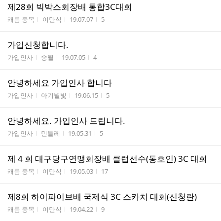
제28회 빅박스회장배 통합3C대회
게시판명
작성자
작성시간
조회수
캐롬 종목
이만식
19.07.07
5
가입신청합니다.
게시판명
작성자
작성시간
조회수
가입인사
송월
19.07.05
4
안녕하세요 가입인사 합니다
게시판명
작성자
작성시간
조회수
가입인사
아기별빛
19.06.15
5
안녕하세요. 가입인사 드립니다.
게시판명
작성자
작성시간
조회수
가입인사
민들레
19.05.31
5
제 4 회 대구당구연맹회장배 클럽선수(동호인) 3C 대회
게시판명
작성자
작성시간
조회수
캐롬 종목
이만식
19.05.03
17
제8회 하이파이브배 국제식 3C 스카치 대회(신청란)
게시판명
작성자
작성시간
조회수
캐롬 종목
이만식
19.04.22
9