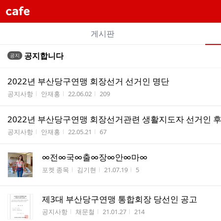
cafe
개
게시판
별
전
전
공지합니다
공지
카
체
체
페
글
글
2022년 부산당구연맹 회장선거 선거인 명단
리
메
게시판명
작성자
작성시간
조회수
공지사항
안재홍
22.06.02
209
스
뉴
트
2022년 부산당구연맹 회장선거관련 생활지도자 선거인 
게시판명
작성자
작성시간
조회수
공지사항
안재홍
22.05.21
67
∞전∞국∞출∞장∞안∞마∞
게시판명
작성자
작성시간
조회수
포켓 종목
김기현
21.07.19
5
제3대 부산당구연맹 통합회장 당선인 공고
게시판명
작성자
작성시간
조회수
공지사항
채문철
21.01.27
214