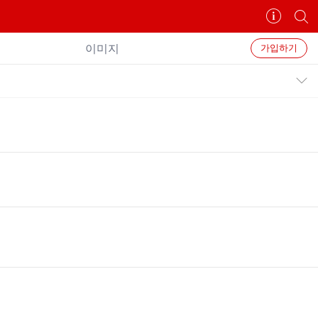
카
개
페
별
정
카
이미지
가입하기
보
페
보
검
공지목록 펼치기/접기
기
색