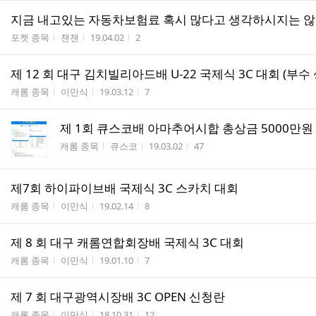
지금 내고있는 자동차보험료 혹시 많다고 생각하시지는 
게시판명
작성자
작성시간
조회수
포켓 종목
챈챈
19.04.02
2
제 12 회 대구 김치빌리아드배 U-22 국제식 3C 대회 (부수
게시판명
작성자
작성시간
조회수
캐롬 종목
이만식
19.03.12
7
제 1회 큐스코배 아마추어시합 총상금 5000만원
게시판명
작성자
작성시간
조회수
캐롬 종목
큐스코
19.03.02
47
제7회 하이파이브배 국제식 3C 스카치 대회
게시판명
작성자
작성시간
조회수
캐롬 종목
이만식
19.02.14
8
제 8 회 대구 캐롬연합회장배 국제식 3C 대회
게시판명
작성자
작성시간
조회수
캐롬 종목
이만식
19.01.10
7
제 7 회 대구광역시장배 3C OPEN 신청란
게시판명
작성자
작성시간
조회수
캐롬 종목
이만식
18.10.31
12