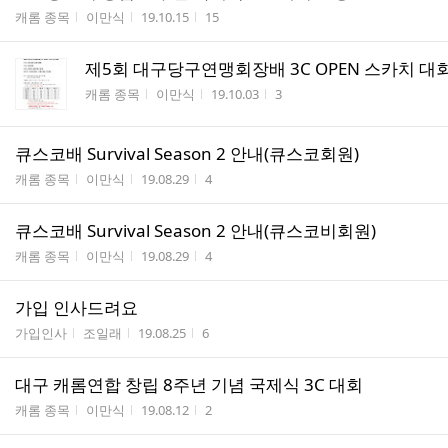
게시판명
작성자
작성시간
조회수
캐롬 종목
이만식
19.10.15
15
제5회 대구당구연맹회장배 3C OPEN 스카치 대
게시판명
작성자
작성시간
조회수
캐롬 종목
이만식
19.10.03
3
큐스코배 Survival Season 2 안내(큐스코회원)
게시판명
작성자
작성시간
조회수
캐롬 종목
이만식
19.08.29
4
큐스코배 Survival Season 2 안내(큐스코비회원)
게시판명
작성자
작성시간
조회수
캐롬 종목
이만식
19.08.29
4
가입 인사드려요
게시판명
작성자
작성시간
조회수
가입인사
조일래
19.08.25
6
대구 캐롬연합 창립 8주년 기념 국제식 3C 대회
게시판명
작성자
작성시간
조회수
캐롬 종목
이만식
19.08.12
2