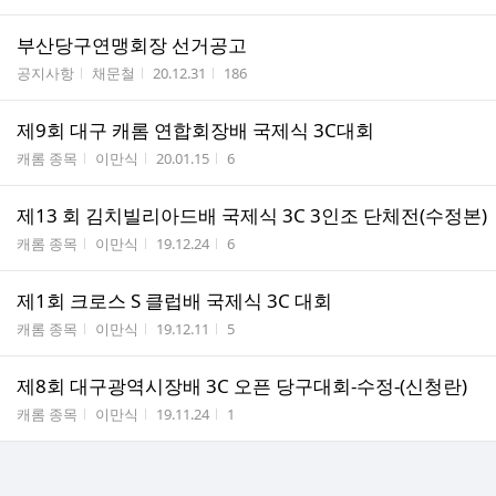
부산당구연맹회장 선거공고
게시판명
작성자
작성시간
조회수
공지사항
채문철
20.12.31
186
제9회 대구 캐롬 연합회장배 국제식 3C대회
게시판명
작성자
작성시간
조회수
캐롬 종목
이만식
20.01.15
6
제13 회 김치빌리아드배 국제식 3C 3인조 단체전(수정본)
게시판명
작성자
작성시간
조회수
캐롬 종목
이만식
19.12.24
6
제1회 크로스 S 클럽배 국제식 3C 대회
게시판명
작성자
작성시간
조회수
캐롬 종목
이만식
19.12.11
5
제8회 대구광역시장배 3C 오픈 당구대회-수정-(신청란)
게시판명
작성자
작성시간
조회수
캐롬 종목
이만식
19.11.24
1