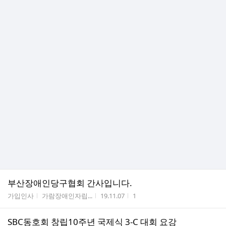
부산장애인당구협회 간사입니다.
게시판명
작성자
작성시간
조회수
가입인사
가람장애인자립...
19.11.07
1
SBC동호회 창립10주년 국제식 3-C 대회 요강