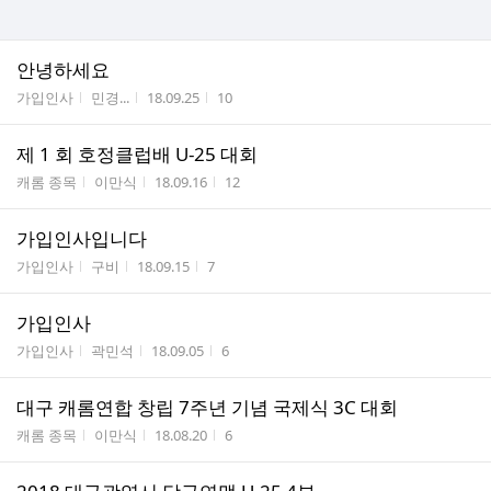
안녕하세요
게시판명
작성자
작성시간
조회수
가입인사
민경...
18.09.25
10
제 1 회 호정클럽배 U-25 대회
게시판명
작성자
작성시간
조회수
캐롬 종목
이만식
18.09.16
12
가입인사입니다
게시판명
작성자
작성시간
조회수
가입인사
구비
18.09.15
7
가입인사
게시판명
작성자
작성시간
조회수
가입인사
곽민석
18.09.05
6
대구 캐롬연합 창립 7주년 기념 국제식 3C 대회
게시판명
작성자
작성시간
조회수
캐롬 종목
이만식
18.08.20
6