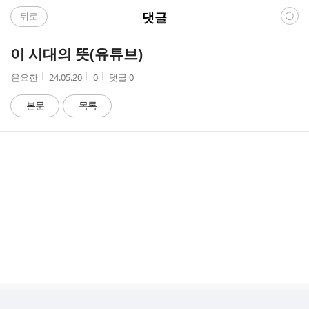
C
댓글
뒤로
A
이 시대의 뜻(유튜브)
F
작
작
조
윤요한
24.05.20
0
댓글
0
성
성
회
E
자
시
수
본문
목록
간
댓
글
리
스
트