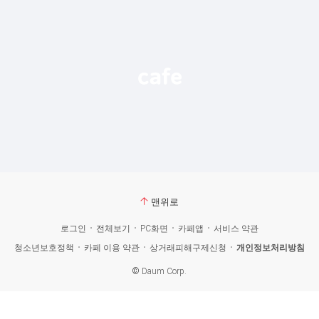
맨위로
로그인
전체보기
PC화면
카페앱
서비스 약관
청소년보호정책
카페 이용 약관
상거래피해구제신청
개인정보처리방침
©
Daum Corp.
카