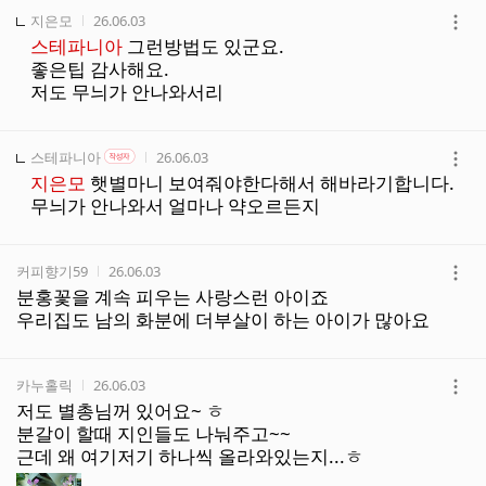
작성자
작성시간
지은모
26.06.03
더
스테파니아
그런방법도 있군요.
보
좋은팁 감사해요.
기
저도 무늬가 안나와서리
작성자
작성자 본인 여부
작성시간
스테파니아
26.06.03
작성자
더
지은모
햇별마니 보여줘야한다해서 해바라기합니다.
보
무늬가 안나와서 얼마나 약오르든지
기
작성자
작성시간
커피향기59
26.06.03
더
분홍꽃을 계속 피우는 사랑스런 아이죠
보
우리집도 남의 화분에 더부살이 하는 아이가 많아요
기
작성자
작성시간
카누홀릭
26.06.03
더
저도 별총님꺼 있어요~ ㅎ
보
분갈이 할때 지인들도 나눠주고~~
기
근데 왜 여기저기 하나씩 올라와있는지...ㅎ