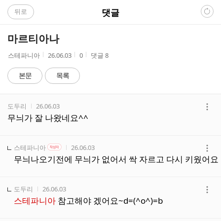
C
댓글
뒤로
A
마르티아나
F
작
작
조
스테파니아
26.06.03
0
댓글
8
성
성
회
E
자
시
수
본문
목록
간
댓
작성자
작성시간
도두리
26.06.03
글
더
무늬가 잘 나왔네요^^
리
보
스
기
트
작성자
작성자 본인 여부
작성시간
스테파니아
26.06.03
작성자
더
무늬나오기전에 무늬가 없어서 싹 자르고 다시 키웠어요
보
기
작성자
작성시간
도두리
26.06.03
더
스테파니아
참고해야 겠어요~d=(^o^)=b
보
기