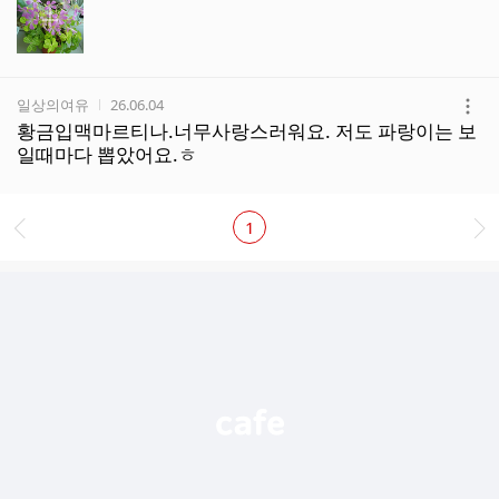
작성자
작성시간
일상의여유
26.06.04
더
황금입맥마르티나.너무사랑스러워요. 저도 파랑이는 보
보
일때마다 뽑았어요.ㅎ
기
1