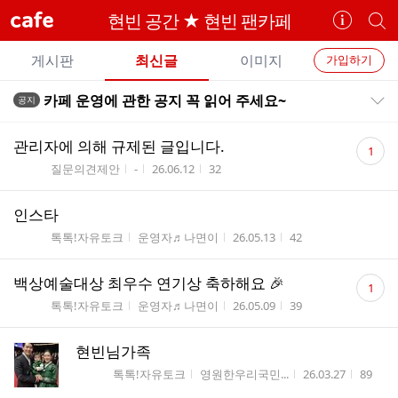
cafe
현빈 공간 ★ 현빈 팬카페
카
개
페
별
개
정
카
게시판
최신글
이미지
가입하기
보
별
페
전
전
보
검
카페 운영에 관한 공지 꼭 읽어 주세요~
공지
카
공지목록 펼치기/접기
체
기
색
체
페
글
댓
글
관리자에 의해 규제된 글입니다.
1
리
글
메
게시판명
작성자
작성시간
조회수
질문의견제안
-
26.06.12
32
스
수
뉴
트
인스타
게시판명
작성자
작성시간
조회수
톡톡!자유토크
운영자♬나면이
26.05.13
42
댓
백상예술대상 최우수 연기상 축하해요 🎉
1
글
게시판명
작성자
작성시간
조회수
톡톡!자유토크
운영자♬나면이
26.05.09
39
수
현빈님가족
게시판명
작성자
작성시간
조회수
톡톡!자유토크
영원한우리국민...
26.03.27
89