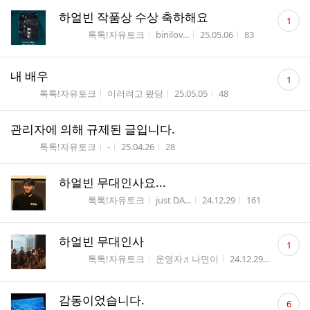
댓
하얼빈 작품상 수상 축하해요
1
글
게시판명
작성자
작성시간
조회수
톡톡!자유토크
binilov...
25.05.06
83
수
댓
내 배우
1
글
게시판명
작성자
작성시간
조회수
톡톡!자유토크
이러려고 왔당
25.05.05
48
수
관리자에 의해 규제된 글입니다.
게시판명
작성자
작성시간
조회수
톡톡!자유토크
-
25.04.26
28
하얼빈 무대인사요...
게시판명
작성자
작성시간
조회수
톡톡!자유토크
just DA...
24.12.29
161
댓
하얼빈 무대인사
1
글
게시판명
작성자
작성시간
조회수
톡톡!자유토크
운영자♬나면이
24.12.29
92
수
댓
감동이었습니다.
6
글