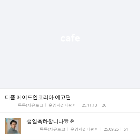
디플 메이드인코리아 예고편
게시판명
작성자
작성시간
조회수
톡톡!자유토크
운영자♬나면이
25.11.13
26
생일축하합니다🎊🎉
게시판명
작성자
작성시간
조회수
톡톡!자유토크
운영자♬나면이
25.09.25
51