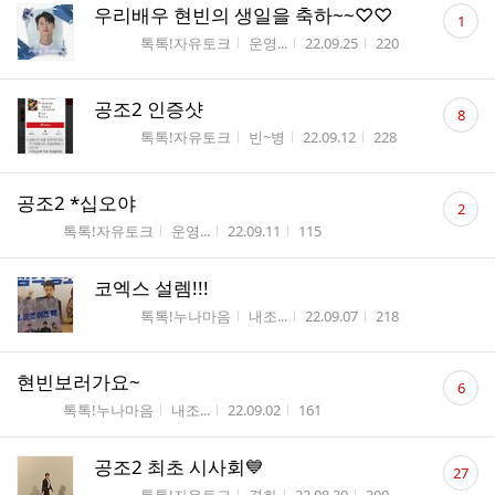
댓
우리배우 현빈의 생일을 축하~~♡♡
1
글
게시판명
작성자
작성시간
조회수
톡톡!자유토크
운영...
22.09.25
220
수
댓
공조2 인증샷
8
글
게시판명
작성자
작성시간
조회수
톡톡!자유토크
빈~병
22.09.12
228
수
댓
공조2 *십오야
2
글
게시판명
작성자
작성시간
조회수
톡톡!자유토크
운영...
22.09.11
115
수
코엑스 설렘!!!
게시판명
작성자
작성시간
조회수
톡톡!누나마음
내조...
22.09.07
218
댓
현빈보러가요~
6
글
게시판명
작성자
작성시간
조회수
톡톡!누나마음
내조...
22.09.02
161
수
댓
공조2 최초 시사회💙
27
글
게시판명
작성자
작성시간
조회수