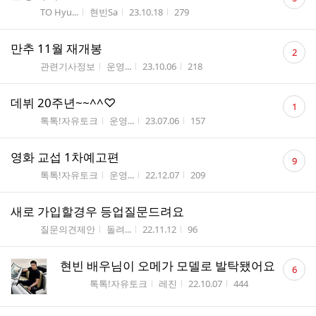
글
게시판명
작성자
작성시간
조회수
TO Hyu...
현빈Sa
23.10.18
279
수
댓
만추 11월 재개봉
2
글
게시판명
작성자
작성시간
조회수
관련기사정보
운영...
23.10.06
218
수
댓
데뷔 20주년~~^^♡
1
글
게시판명
작성자
작성시간
조회수
톡톡!자유토크
운영...
23.07.06
157
수
댓
영화 교섭 1차예고편
9
글
게시판명
작성자
작성시간
조회수
톡톡!자유토크
운영...
22.12.07
209
수
새로 가입할경우 등업질문드려요
게시판명
작성자
작성시간
조회수
질문의견제안
돌려...
22.11.12
96
댓
현빈 배우님이 오메가 모델로 발탁됐어요
6
글
게시판명
작성자
작성시간
조회수
톡톡!자유토크
레진
22.10.07
444
수