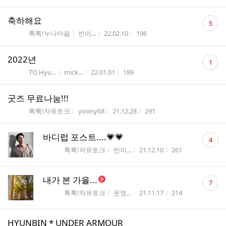
댓
축하해요
5
글
게시판명
작성자
작성시간
조회수
톡톡!누나마음
빈이...
22.02.10
196
수
댓
2022년
1
글
게시판명
작성자
작성시간
조회수
TO Hyu...
mick...
22.01.01
189
수
굿즈 무료나눔!!!
게시판명
작성자
작성시간
조회수
톡톡!자유토크
yoony68
21.12.28
291
댓
바디럽 포스트....💗💗
4
글
게시판명
작성자
작성시간
조회수
톡톡!자유토크
빈이...
21.12.10
261
수
댓
내가 본 가을...
7
글
게시판명
작성자
작성시간
조회수
톡톡!자유토크
운영...
21.11.17
214
수
HYUNBIN * UNDER ARMOUR