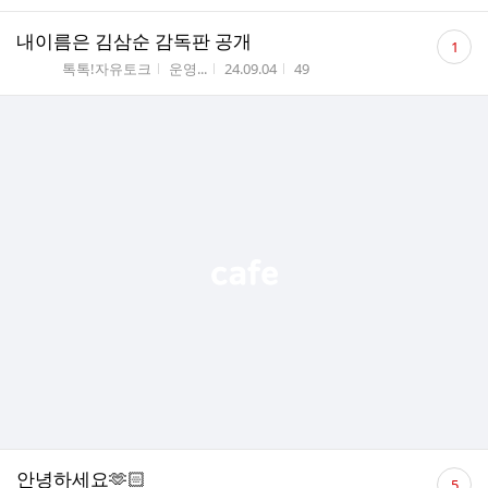
댓
내이름은 김삼순 감독판 공개
1
글
게시판명
작성자
작성시간
조회수
톡톡!자유토크
운영...
24.09.04
49
수
댓
안녕하세요🫶🏻
5