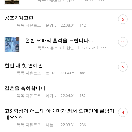
톡톡!자유토크
경화
22.08.30
300
수
댓
공조2 예고편
5
글
게시판명
작성자
작성시간
조회수
톡톡!자유토크
운영...
22.08.01
142
수
댓
현빈 오빠의 흔적을 드립니다...
11
글
게시판명
작성자
작성시간
조회수
톡톡!자유토크
현빈...
22.07.26
355
수
댓
현빈 내 첫 연예인
5
글
게시판명
작성자
작성시간
조회수
톡톡!자유토크
번like
22.04.05
388
수
결혼을 축하합니다
게시판명
작성자
작성시간
조회수
톡톡!자유토크
아기...
22.04.01
132
댓
고3 학생이 어느덧 아줌마가 되서 오랜만에 글남기
4
글
네요^-^
수
게시판명
작성자
작성시간
조회수
톡톡!자유토크
나는...
22.03.31
236