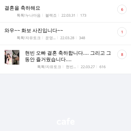
댓
결혼을 축하해요
6
글
게시판명
작성자
작성시간
조회수
톡톡!누나마음
블랙죠
22.03.31
173
수
댓
와우~~ 화보 사진입니다~~
1
글
게시판명
작성자
작성시간
조회수
톡톡!자유토크
운영...
22.03.28
348
수
댓
현빈 오빠 결혼 축하합니다.... 그리고 그
8
글
동안 즐거웠습니다....
수
게시판명
작성자
작성시간
조회수
톡톡!자유토크
현빈...
22.03.27
616