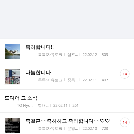
축하합니다!!
게시판명
작성자
작성시간
조회수
톡톡!자유토크
심포...
22.02.12
303
댓
나눔합니다
14
글
게시판명
작성자
작성시간
조회수
톡톡!자유토크
중독...
22.02.11
407
수
드디어 그 소식
게시판명
작성자
작성시간
조회수
TO Hyu...
힘내...
22.02.11
261
댓
축결혼~~축하하고 축하합니다~~♡♡
14
글
게시판명
작성자
작성시간
조회수
톡톡!자유토크
운영...
22.02.10
723
수