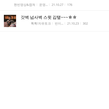
게시판명
작성자
작성시간
조회수
현빈영상&캡쳐
운영...
21.10.27
176
갓벽 넘사벽 스윗 김탶~~~☆☆
게시판명
작성자
작성시간
조회수
톡톡!자유토크
빈이...
21.10.23
302
댓
명품비주얼 ...빈이씨 💕
6
글
게시판명
작성자
작성시간
조회수
톡톡!자유토크
빈이...
21.10.03
292
수
댓
언더아머 뉴영상 ~~~😍
2
글
게시판명
작성자
작성시간
조회수
톡톡!자유토크
빈이...
21.10.01
183
수
댓
오메가 ^007 No Time To Die
2
글
게시판명
작성자
작성시간
조회수
톡톡!자유토크
빈이...
21.09.30
140
수
댓
우리 배우의 생일을 축하합니다...
6
글
게시판명
작성자
작성시간
조회수
톡톡!자유토크
운영...
21.09.25
199
수