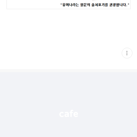
현
재
게
시
글
추
가
기
능
열
기