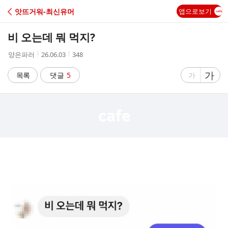
C
앗뜨거워-최신유머
앱으로보기
A
비 오는데 뭐 먹지?
F
작
작
조
양은파러
26.06.03
348
성
성
회
E
자
시
수
글
가
글
목록
댓글
5
가
간
자
자
크
크
기
기
크
작
게
게