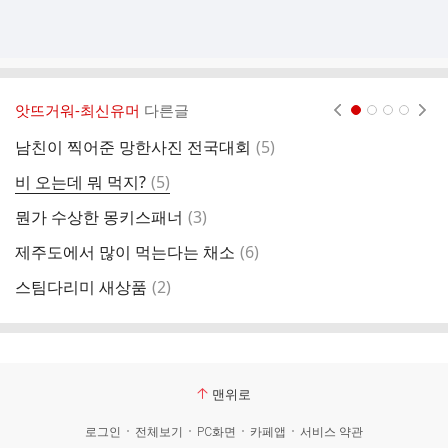
앗뜨거워-최신유머
다른글
현재페이지 1
2
3
4
댓
남친이 찍어준 망한사진 전국대회
(
5
)
전
글
댓
비 오는데 뭐 먹지?
(
5
)
직
글
댓
뭔가 수상한 몽키스패너
(
3
)
성
글
댓
제주도에서 많이 먹는다는 채소
(
6
)
8
글
댓
스팀다리미 새상품
(
2
)
야
글
맨위로
로그인
전체보기
PC화면
카페앱
서비스 약관