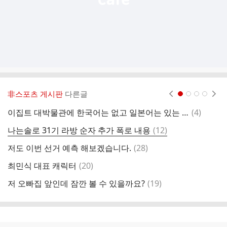
非스포츠 게시판
다른글
현재페이지 1
2
3
4
댓
이집트 대박물관에 한국어는 없고 일본어는 있는 이유
(
4
)
요
글
댓
나는솔로 31기 라방 순자 추가 폭로 내용
(
12
)
'
글
댓
저도 이번 선거 예측 해보겠습니다.
(
28
)
육
글
댓
최민식 대표 캐릭터
(
20
)
2
글
댓
저 오빠집 앞인데 잠깐 볼 수 있을까요?
(
19
)
원
글