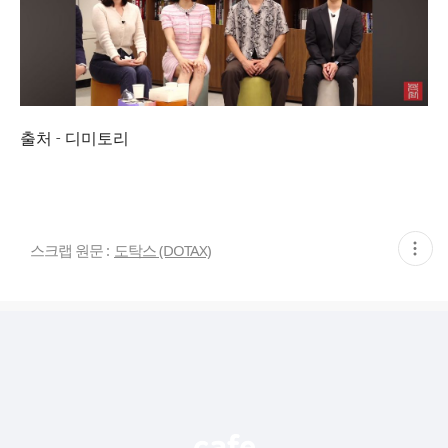
출처 - 디미토리
현
스크랩 원문 :
도탁스 (DOTAX)
재
게
시
글
추
가
기
능
열
기