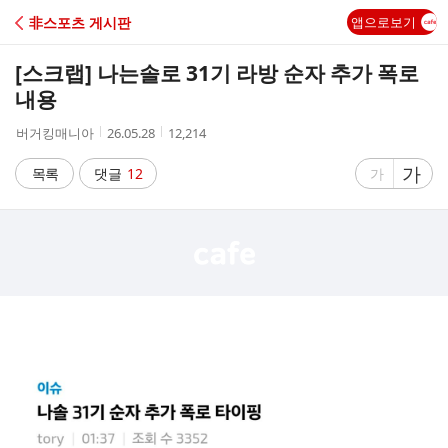
C
非스포츠 게시판
앱으로보기
A
[스크랩]
나는솔로 31기 라방 순자 추가 폭로
F
내용
작
작
조
버거킹매니아
26.05.28
12,214
E
성
성
회
자
시
수
글
가
글
목록
댓글
12
가
간
자
자
크
크
기
기
크
작
게
게