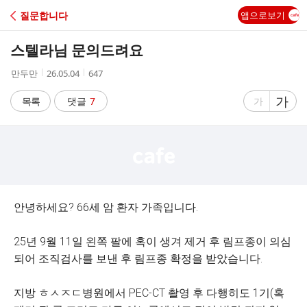
C
질문합니다
앱으로보기
A
스텔라님 문의드려요
F
작
작
조
만두만
26.05.04
647
성
성
회
E
자
시
수
글
가
글
목록
댓글
7
가
간
자
자
크
크
기
기
크
작
게
게
안녕하세요? 66세 암 환자 가족입니다.
25년 9월 11일 왼쪽 팔에 혹이 생겨 제거 후 림프종이 의심
되어 조직검사를 보낸 후 림프종 확정을 받았습니다.
지방 ㅎㅅㅈㄷ병원에서 PEC-CT 촬영 후 다행히도 1기(혹