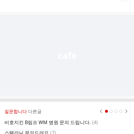
재
게
시
글
추
가
기
능
열
기
질문합니다
다른글
현재페이지 1
2
3
4
댓
비호지킨 B림프 WM 병원 문의 드립니다.
(
4
)
절
글
댓
스텔라님 문의드려요
(
7
)
T