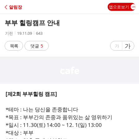
C
알림장
앱으로보기
A
부부 힐링캠프 안내
F
작
작
조
기린
19.11.09
643
성
성
회
E
자
시
수
글
가
글
목록
댓글
5
가
간
자
자
크
크
기
기
크
작
게
게
[제2회 부부힐링 캠프]
*테마 : 나는 당신을 존중합니다
*목표 : 부부간의 존중과 품위있는 삶 영위하기
*일시 : 11.30(토) 14:00 ~ 12. 1(일) 13:00
*대상 : 부부