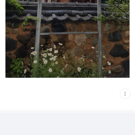
현
재
게
시
글
추
가
기
능
열