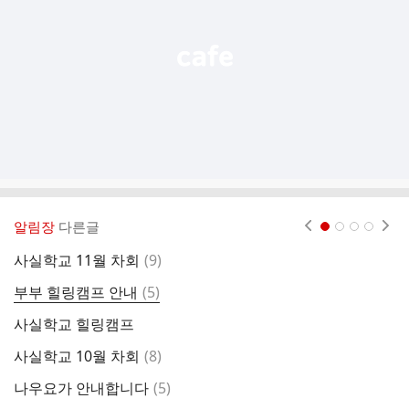
기
알림장
다른글
현재페이지 1
2
3
4
댓
사실학교 11월 차회
(
9
)
사
글
댓
부부 힐링캠프 안내
(
5
)
2
글
사실학교 힐링캠프
공
댓
사실학교 10월 차회
(
8
)
7
글
댓
나우요가 안내합니다
(
5
)
실
글