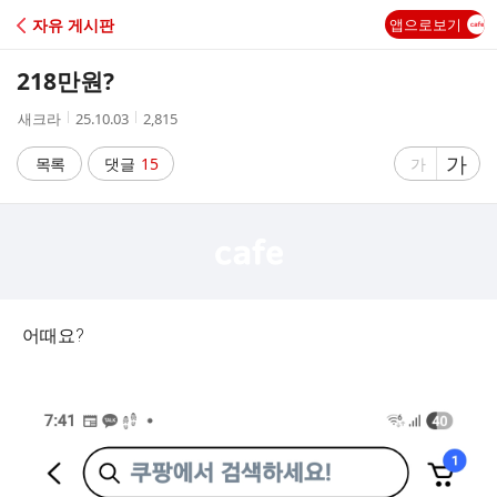
C
자유 게시판
앱으로보기
A
218만원?
F
작
작
조
새크라
25.10.03
2,815
성
성
회
E
자
시
수
글
가
글
목록
댓글
15
가
간
자
자
크
크
기
기
크
작
게
게
어때요?