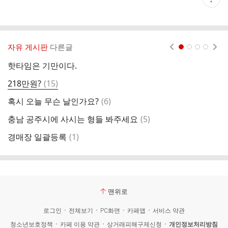
재
게
시
글
추
가
자유 게시판
다른글
현재페이지 1
2
3
4
기
능
핫타임은 기만이다.
큰
열
기
댓
218만원?
(
15
)
오
글
댓
혹시 오늘 무슨 날인가요?
(
6
)
프
글
댓
충남 공주시에 사시는 형들 봐주세요
(
5
)
렉
글
댓
경매장 일괄등록
(
1
)
가
글
맨위로
로그인
전체보기
PC화면
카페앱
서비스 약관
청소년보호정책
카페 이용 약관
상거래피해구제신청
개인정보처리방침