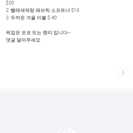
$20
2. 빨래세제랑 패브릭 소프트너 $10
3. 두꺼운 겨울 이불 $ 40
픽업은 포코 또는 랭리 입니다~
댓글 달아주세요
현
재
게
시
글
추
가
기
능
열
기