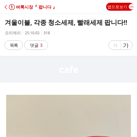
C
① 벼룩시장『 팝니다 』
앱으로보기
A
겨울이불, 각종 청소세제, 빨래세제 팝니다!!
F
작
작
조
오리제리
25.10.02
318
성
성
회
E
자
시
수
글
가
글
목록
댓글
3
가
간
자
자
크
크
기
기
크
작
게
게