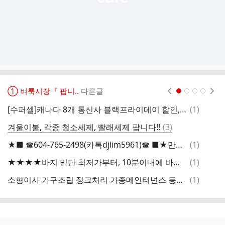
① 벼룩시장『 팝니..
다른글
현재페이지 1
2
3
4
댓
[수퍼셀]캐나다 8개 통신사 블랙프라이데이 할인, 캐나다+미국 데이터 무제한 한국에서도 신청가능
(
1
)
글
댓
겨울이불, 각종 청소세제, 빨래세제 팝니다!!
(
3
)
글
댓
★■ ☎604-765-2498(카톡djlim5961)☎ ■★만족도,인지도 1위 / 공항픽업/소형이사/보더페리해리슨휘슬러/쇼파침대
(
1
)
더
글
댓
★★★★바지 밑단 최저가부터, 10분이내에 바로 수선 가능, 캐나다에서 산 예쁘지 않은 옷 수선해가세요★★★
(
1
)
여
글
댓
소형이사 가구조립 정크처리 가종메인터넌스 등아이케아및 각종가구조립배달소형 메인터넌스..등778-862-3487카톡 Hanavan25
(
1
)
전
글