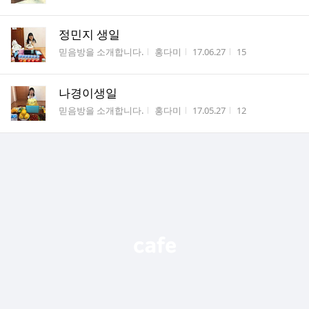
정민지 생일
게시판명
작성자
작성시간
조회수
믿음방을 소개합니다.
홍다미
17.06.27
15
나경이생일
게시판명
작성자
작성시간
조회수
믿음방을 소개합니다.
홍다미
17.05.27
12