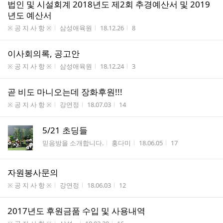
법인 및 시설회계 2018년도 제2회 추경예산서 및 2019
년도 예산서
게시판명
작성자
작성시간
조회수
※ 공 지 사 항 ※
삼성애육원
18.12.26
8
이사회의록, 공고안
게시판명
작성자
작성시간
조회수
※ 공 지 사 항 ※
삼성애육원
18.12.24
3
곧 비도 마니오는데 장화후원!!!
게시판명
작성자
작성시간
조회수
※ 공 지 사 항 ※
강연정
18.07.03
14
5/21 초딩들
게시판명
작성자
작성시간
조회수
믿음방을 소개합니다.
홍다미
18.06.05
17
자원봉사문의
게시판명
작성자
작성시간
조회수
※ 공 지 사 항 ※
강연정
18.06.03
12
2017년도 후원금품 수입 및 사용내역