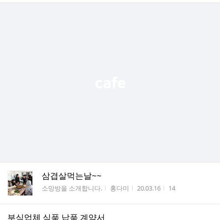
삼겹살먹는날~~
게시판명
작성자
작성시간
조회수
소망방을 소개합니다.
홍다미
20.03.16
14
부식업체 식품 납품 계약서