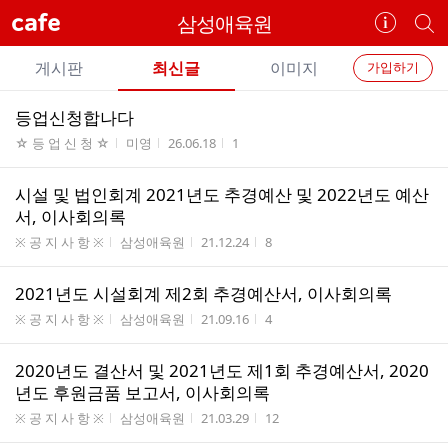
cafe
삼성애육원
카
개
페
별
개
정
카
게시판
최신글
이미지
가입하기
보
별
페
전
전
보
검
등업신청합나다
카
체
기
색
체
게시판명
작성자
작성시간
조회수
☆ 등 업 신 청 ☆
미영
26.06.18
1
페
글
글
리
메
시설 및 법인회계 2021년도 추경예산 및 2022년도 예산
스
뉴
서, 이사회의록
트
게시판명
작성자
작성시간
조회수
※ 공 지 사 항 ※
삼성애육원
21.12.24
8
2021년도 시설회계 제2회 추경예산서, 이사회의록
게시판명
작성자
작성시간
조회수
※ 공 지 사 항 ※
삼성애육원
21.09.16
4
2020년도 결산서 및 2021년도 제1회 추경예산서, 2020
년도 후원금품 보고서, 이사회의록
게시판명
작성자
작성시간
조회수
※ 공 지 사 항 ※
삼성애육원
21.03.29
12