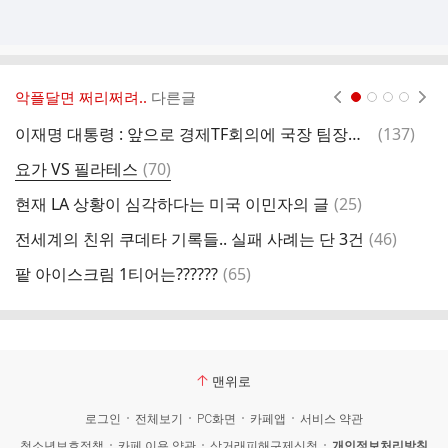
악플달면 쩌리쩌려..
다른글
현재페이지 1
2
3
4
댓
이재명 대통령 : 앞으로 경제TF회의에 국장 팀장급 실무자도 참석해달라
(
137
)
이
글
댓
요가 VS 필라테스
(
70
)
좌
글
댓
현재 LA 상황이 심각하다는 미국 이민자의 글
(
25
)
이
글
댓
전세계의 친위 쿠데타 기록들.. 실패 사례는 단 3건
(
46
)
솔
글
댓
팥 아이스크림 1티어는??????
(
65
)
글
맨위로
로그인
전체보기
PC화면
카페앱
서비스 약관
청소년보호정책
카페 이용 약관
상거래피해구제신청
개인정보처리방침