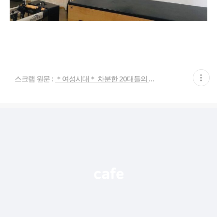
현
스크랩 원문 :
＊여성시대＊ 차분한 20대들의 알흠다운 공간
재
게
시
글
추
가
기
능
열
기