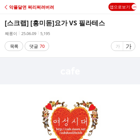
C
악플달면 쩌리쩌려버려
앱으로보기
A
[스크랩] [흥미돋]
요가 VS 필라테스
F
작
작
조
째롱이
25.06.09
5,195
성
성
회
E
자
시
수
글
가
글
목록
댓글
70
가
간
자
자
크
크
기
기
크
작
게
게