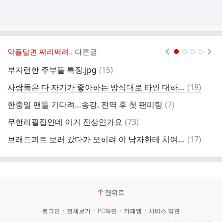
악플달면 쩌리쩌려..
다른글
현재페이지 1
2
3
4
댓
부지런한 주부들 특징.jpg
(
15
)
이
글
댓
사람들은 다 자기가 좋아하는 방식대로 타인 대하는거 같음 mbti
(
18
)
이
글
댓
한중일 팬들 기다려…송강, 전역 후 첫 팬미팅
(
7
)
글
댓
무한리필집인데 이거 진상인가요
(
73
)
인
글
댓
브래드피트 보러 갔다가 오히려 이 남자한테 치여서 나온 사람 오조오억명이였다는 영화.gif
(
17
)
글
맨위로
로그인
전체보기
PC화면
카페앱
서비스 약관