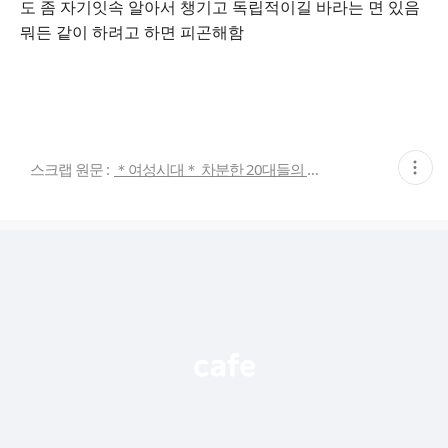
도 좀 자기잇속 알아서 챙기고 독립적이길 바라는 면 있음
뭐든 같이 하려고 하면 피곤해함
현
스크랩 원문 :
＊여성시대＊ 차분한 20대들의 알흠다운 공간
재
게
시
글
추
가
기
능
열
기