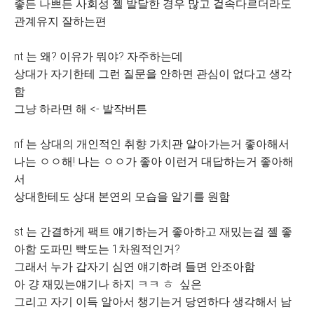
좋든 나쁘든 사회성 젤 발달한 경우 많고 겉속다르더라도
관계유지 잘하는편
nt 는 왜? 이유가 뭐야? 자주하는데
상대가 자기한테 그런 질문을 안하면 관심이 없다고 생각
함
그냥 하라면 해 <- 발작버튼
nf 는 상대의 개인적인 취향 가치관 알아가는거 좋아해서
나는 ㅇㅇ해! 나는 ㅇㅇ가 좋아 이런거 대답하는거 좋아해
서
상대한테도 상대 본연의 모습을 알기를 원함
st 는 간결하게 팩트 얘기하는거 좋아하고 재밌는걸 젤 좋
아함 도파민 빡도는 1차원적인거?
그래서 누가 갑자기 심연 얘기하려 들면 안조아함
아 걍 재밌는얘기나 하지 ㅋㅋ ㅎ 싶은
그리고 자기 이득 알아서 챙기는거 당연하다 생각해서 남