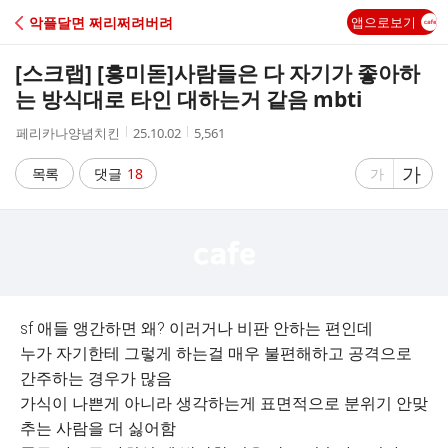
C
악플달면 쩌리쩌려버려
앱으로보기
A
[스크랩] [흥미돋]
사람들은 다 자기가 좋아하
F
는 방식대로 타인 대하는거 같음 mbti
작
작
조
페리카나양념치킨
25.10.02
5,561
E
성
성
회
자
시
수
글
가
글
목록
댓글
18
가
간
자
자
크
크
기
기
크
작
게
게
sf 애들 앵간하면 왜? 이러거나 비판 안하는 편인데
누가 자기한테 그렇게 하는걸 매우 불편해하고 공격으로
간주하는 경우가 많음
가식이 나쁜게 아니라 생각하는게 표면적으로 분위기 안맞
추는 사람을 더 싫어함