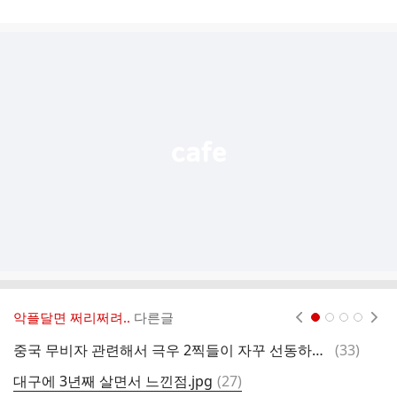
게
시
글
추
가
기
능
열
기
악플달면 쩌리쩌려..
다른글
현재페이지 1
2
3
4
댓
중국 무비자 관련해서 극우 2찍들이 자꾸 선동하는데 좀만 검색하면 개구라라는 걸 알 수 있음
(
33
)
[
글
댓
대구에 3년째 살면서 느낀점.jpg
(
27
)
롤
글