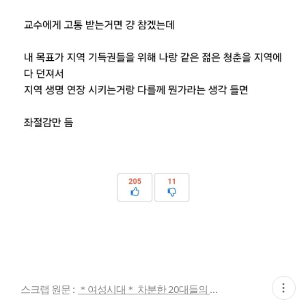
현
스크랩 원문 :
＊여성시대＊ 차분한 20대들의 알흠다운 공간
재