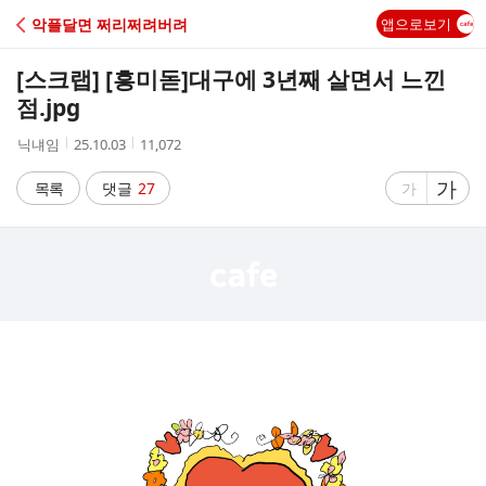
C
악플달면 쩌리쩌려버려
앱으로보기
A
[스크랩] [흥미돋]
대구에 3년째 살면서 느낀
F
점.jpg
작
작
조
닉냬임
25.10.03
11,072
E
성
성
회
자
시
수
글
가
글
목록
댓글
27
가
간
자
자
크
크
기
기
크
작
게
게