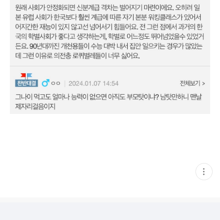
현
재
게
시
글
추
가