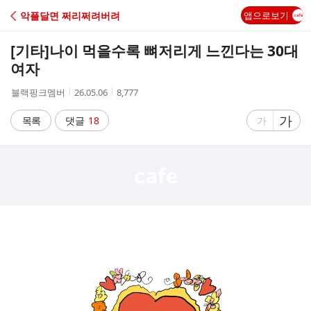
C
악플달면 쩌리쩌려버려
앱으로보기
A
[기타]
나이 먹을수록 뼈저리게 느낀다는 30대
F
여자
작
작
조
블랙핑크멤버
26.05.06
8,777
E
성
성
회
자
시
수
글
가
글
목록
댓글
18
가
간
자
자
크
크
기
기
크
작
게
게