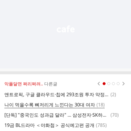
기
능
열
기
악플달면 쩌리쩌려..
다른글
현재페이지 1
2
3
4
댓
앤트로픽, 구글 클라우드·칩에 293조원 투자 약정…AI인프라 빅딜
(
2
)
주
글
댓
나이 먹을수록 뼈저리게 느낀다는 30대 여자
(
18
)
유
글
댓
[단독] "중국인도 성과급 달라" … 삼성전자·SK하이닉스, 中 공장 현지 채용인 요구에 '당혹'
(
70
)
1
글
댓
19금 BL드라마 ＜야화첩＞ 공식예고편 공개
(
785
)
어
글