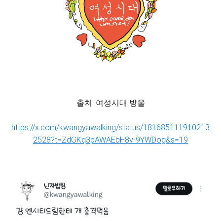
출처: 여성시대 방울
https://x.com/kwangyawalking/status/181685111910213
2528?t=ZdGKq3pAWAEbH8v-9YWDog&s=19