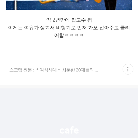
약 2년만에 쌉고수 됨
이제는 여유가 생겨서 비행기로 먼저 가오 잡아주고 클리
어함ㅋㅋㅋㅋ
현
스크랩 원문 :
＊여성시대＊ 차분한 20대들의 알흠다운 공간
재
게
시
글
추
가
기
능
열
기