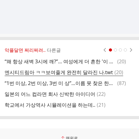
악플달면 쩌리쩌려..
다른글
현재페이지 1
2
3
4
댓
“왜 항상 새벽 3시에 깨?”… 여성에게 더 흔한 '이 현상' 이유 밝혀졌다
(
20
)
글
댓
엔시티드림아 ㅋㅋ보여줄게 완전히 달라진 나.twt
(
20
)
글
댓
“1번 미상, 2번 미상, 3번 미 상”…이름 못 찾은 한화에어로 사망자들
(
87
)
글
댓
일본의 어느 컵라면 회사 신박한 아이디어
(
22
)
글
댓
학교에서 가상역사 시뮬레이션을 하는데..
(
21
)
정
글
맨위로