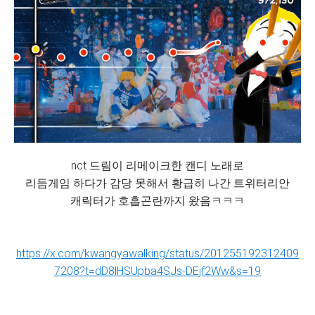
nct 드림이 리메이크한 캔디 노래로
리듬게임 하다가 감당 못해서 황급히 나간 트위터리안
캐릭터가 호흡곤란까지 왔음ㅋㅋㅋ
https://x.com/kwangyawalking/status/201255192312409
7208?t=dD8lHSUpba4SJs-DEjf2Ww&s=19