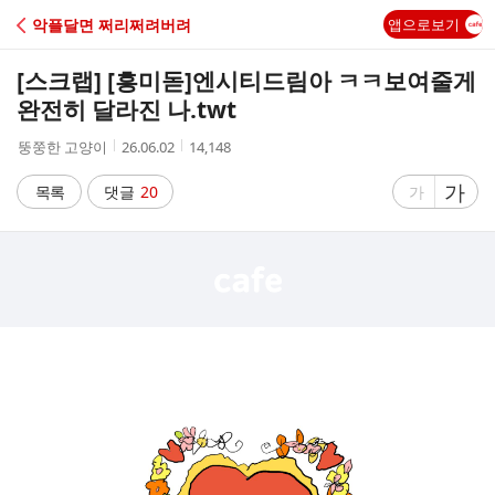
C
악플달면 쩌리쩌려버려
앱으로보기
A
[스크랩] [흥미돋]
엔시티드림아 ㅋㅋ보여줄게
F
완전히 달라진 나.twt
작
작
조
뚱쭝한 고양이
26.06.02
14,148
E
성
성
회
자
시
수
글
가
글
목록
댓글
20
가
간
자
자
크
크
기
기
크
작
게
게