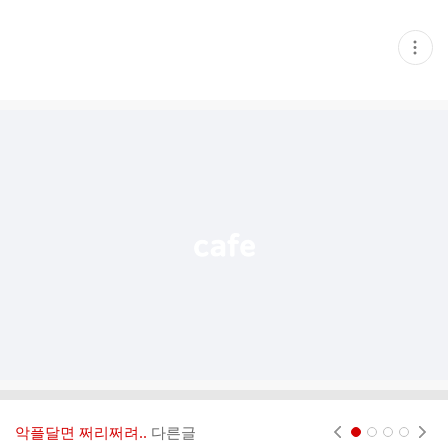
현
재
게
시
글
추
가
기
능
열
기
악플달면 쩌리쩌려..
다른글
현재페이지 1
2
3
4