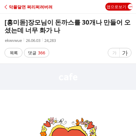
C
악플달면 쩌리쩌려버려
앱으로보기
A
[흥미돋]
장모님이 돈까스를 30개나 만들어 오
F
셨는데 너무 화가 나
작
작
조
ekwvwue
26.06.03
24,283
E
성
성
회
자
시
수
글
가
글
목록
댓글
366
가
간
자
자
크
크
기
기
크
작
게
게