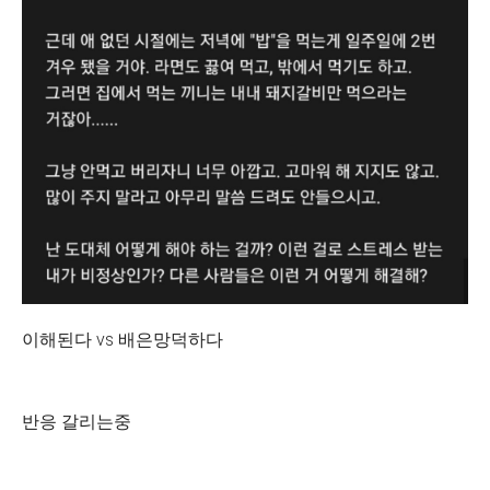
이해된다 vs 배은망덕하다
반응 갈리는중