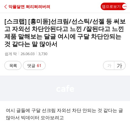
C
악플달면 쩌리쩌려버려
앱으로보기
A
[스크랩] [흥미돋]
선크림/선스틱/선젤 등 써보
F
고 자외선 차단안된다고 느낀 /잘된다고 느낀
제품 말해보는 달글 여시에 구달 차단안되는
E
것 같다는 말 많아서
작
작
조
쉽게 딱
26.06.03
3,730
성
성
회
자
시
수
글
가
글
목록
댓글
61
가
간
자
자
크
크
기
기
크
작
게
게
여시 글들에 구달 선크림 자외선 차단 안되는 것 같다는 글
많아서 빅데이터 모아보려고