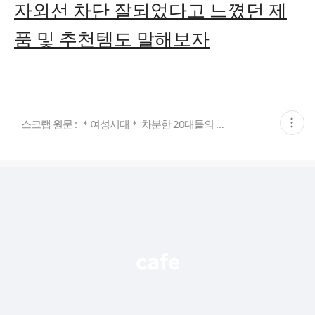
자외선 차단 잘되었다고 느꼈던 제
품 및 추천템도 말해보자
현
스크랩 원문 :
＊여성시대＊ 차분한 20대들의 알흠다운 공간
재
게
시
글
추
가
기
능
열
기