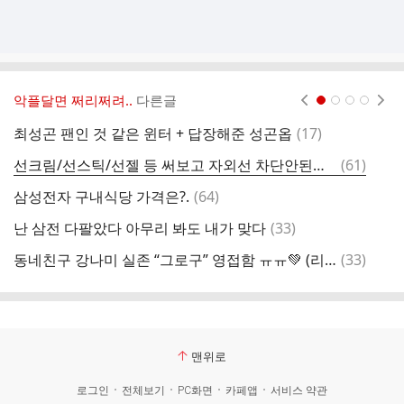
악플달면 쩌리쩌려..
다른글
현재페이지 1
2
3
4
댓
최성곤 팬인 것 같은 윈터 + 답장해준 성곤옵
(
17
)
글
댓
선크림/선스틱/선젤 등 써보고 자외선 차단안된다고 느낀 /잘된다고 느낀 제품 말해보는 달글 여시에 구달 차단안되는것 같다는 말 많아서
(
61
)
글
댓
삼성전자 구내식당 가격은?.
(
64
)
글
댓
난 삼전 다팔았다 아무리 봐도 내가 맞다
(
33
)
글
댓
동네친구 강나미 실존 “그로구” 영접함 ㅠㅠ💚 (리뷰 & 인터뷰)
(
33
)
글
맨위로
로그인
전체보기
PC화면
카페앱
서비스 약관