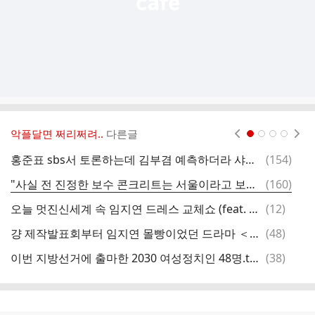
악플달면 쩌리쩌려..
다른글
현재페이지 1
2
3
4
댓
홍준표 sbs서 토론하는데 김부겸 예측하더라 샤이부겸지지층 많을거라고
(
154
)
매
글
댓
"사실 전 진정한 보수 콘크리트는 서울이라고 보거든요."
(
160
)
글
댓
오늘 멋진신세계 속 임지연 드레스 교체쇼 (feat. 심기불편한 차세계)
(
12
)
글
댓
걍 제작발표회부터 임지연 몰빵이었던 드라마 ＜멋진신세계＞.jpg
(
48
)
서
글
댓
이번 지방선거에 출마한 2030 여성정치인 48명.twt
(
38
)
박
글