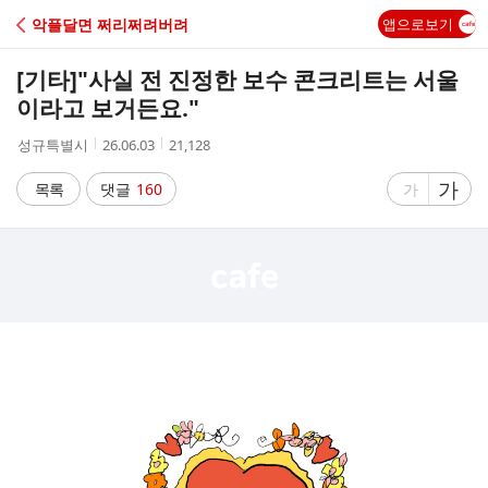
C
악플달면 쩌리쩌려버려
앱으로보기
A
[기타]
"사실 전 진정한 보수 콘크리트는 서울
F
이라고 보거든요."
작
작
조
성규특별시
26.06.03
21,128
E
성
성
회
자
시
수
글
가
글
목록
댓글
160
가
간
자
자
크
크
기
기
크
작
게
게