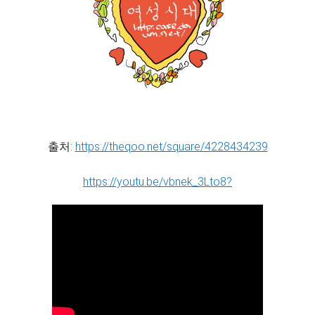
출처:
https://theqoo.net/square/4228434239
https://youtu.be/vbnek_3Lto8?