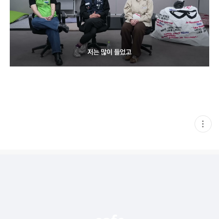
현
재
게
시
글
추
가
기
능
열
기